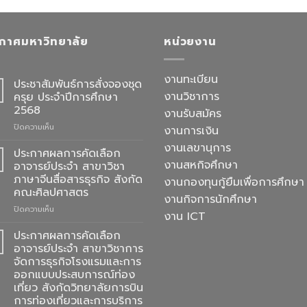
กาศมหาวิทยาลัย
หน่วยงาน
งานทะเบียน
ประชาสัมพันธ์การสั่งจองชุด
งานวิชาการ
ครุย ประจำปีการศึกษา
2568
งานรับสมัคร
บน
ปิดความเห็น
งานการเงิน
ประชาสัมพันธ์
งานเลขานุการ
การ
ประกาศผลการคัดเลือก
สั่ง
งานสหกิจศึกษา
อาจารย์ประจำ สาขาวิชา
จอง
ภาษาจีนสื่อสารธุรกิจ สังกัด
งานกองทุนกู้ยืมเพื่อการศึกษา
ชุด
คณะศิลปศาสตร
ครุย
งานกิจการนักศึกษา
ประจำ
บน
ปิดความเห็น
งาน ICT
ปี
ประกาศ
การ
ผล
ประกาศผลการคัดเลือก
ศึกษา
การ
อาจารย์ประจำ สาขาวิชาการ
2568
คัด
จัดการธุรกิจโรงแรมและการ
เลือก
ออกแบบประสบการณ์ท่อง
อาจารย์
เที่ยว สังกัดวิทยาลัยการบิน
ประจำ
การท่องเที่ยวและการบริการ
สาขา