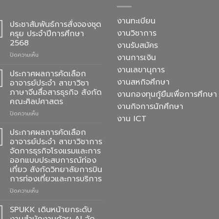
งานทะเบียน
ประชาสัมพันธ์การสั่งจองชุด
งานวิชาการ
ครุย ประจำปีการศึกษา
2568
งานรับสมัคร
บน
ปิดความเห็น
งานการเงิน
ประชาสัมพันธ์
งานเลขานุการ
การ
ประกาศผลการคัดเลือก
สั่ง
งานสหกิจศึกษา
อาจารย์ประจำ สาขาวิชา
จอง
ภาษาจีนสื่อสารธุรกิจ สังกัด
งานกองทุนกู้ยืมเพื่อการศึกษา
ชุด
คณะศิลปศาสตร
ครุย
งานกิจการนักศึกษา
ประจำ
บน
ปิดความเห็น
งาน ICT
ปี
ประกาศ
การ
ผล
ประกาศผลการคัดเลือก
ศึกษา
การ
อาจารย์ประจำ สาขาวิชาการ
2568
คัด
จัดการธุรกิจโรงแรมและการ
เลือก
ออกแบบประสบการณ์ท่อง
อาจารย์
เที่ยว สังกัดวิทยาลัยการบิน
ประจำ
การท่องเที่ยวและการบริการ
สาขา
วิชา
บน
ปิดความเห็น
ภาษา
ประกาศ
จีน
ผล
SPUKK เดินหน้ายกระดับ
สื่อสาร
การ
งานสำนักงานด้วย AI จัด