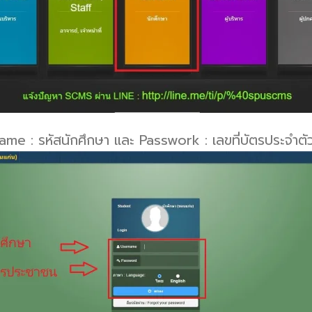
ame : รหัสนักศึกษา และ Passwork : เลขที่บัตรประจำตัว