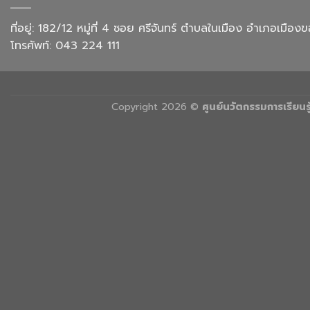
และ
การ
ที่อยู่: 182/12 หมู่ที่ 4 ซอย ศรีจันทร์ ตำบลในเมือง อำเภอเม
บริการ
โทรศัพท์: 043 224 111
Copyright 2026 ©
ศูนย์นวัตกรรมการเรียน