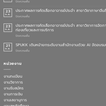
บน
ปิดความเห็น
ประชาสัมพันธ์
การ
ประกาศผลการคัดเลือกอาจารย์ประจำ สาขาวิชาภาษาจีนสื
23
สั่ง
ก.ค.
บน
ปิดความเห็น
จอง
ประกาศ
ชุด
ผล
ประกาศผลการคัดเลือกอาจารย์ประจำ สาขาวิชาการจัดกา
23
ครุย
การ
ก.ค.
ท่องเที่ยวและการบริการ
ประจำ
คัด
ปี
บน
ปิดความเห็น
เลือก
การ
ประกาศ
อาจารย์
ศึกษา
ผล
SPUKK เดินหน้ายกระดับงานสำนักงานด้วย AI จัดอบรมเ
ประจำ
21
2568
การ
สาขา
ก.ค.
บน
ปิดความเห็น
คัด
วิชา
SPUKK
เลือก
ภาษา
เดิน
อาจารย์
จีน
หน้า
หน่วยงาน
ประจำ
สื่อสาร
ยก
สาขา
ธุรกิจ
ระดับ
วิชาการ
สังกัด
งาน
งานทะเบียน
จัดการ
คณะ
สำนักงาน
ธุรกิจ
ศิลป
งานวิชาการ
ด้วย
โรงแรม
ศาสตร
AI
งานรับสมัคร
และ
จัด
การ
งานการเงิน
อบรม
ออกแบบ
เชิง
งานเลขานุการ
ประสบการณ์
ปฏิบัติ
ท่อง