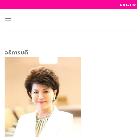
ข้าม
มหาวิทย
ไป
ยัง
เนื้อหา
อธิการบดี