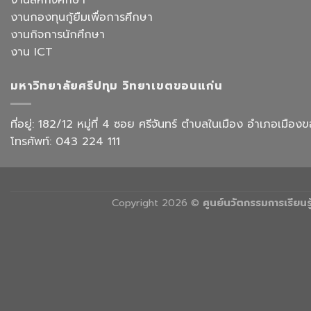
งานสหกิจศึกษา
การ
เที่ยว
“Transforming
งานกองทุนกู้ยืมเพื่อการศึกษา
สังกัด
Office
วิทยาลัย
งานกิจการนักศึกษา
Work
การ
with
งาน ICT
บิน
AI”
การ
ท่อง
มหาวิทยาลัยศรีปทุม วิทยาเขตขอนแก่น
เที่ยว
และ
การ
ที่อยู่: 182/12 หมู่ที่ 4 ซอย ศรีจันทร์ ตำบลในเมือง อำเภอเม
บริการ
โทรศัพท์: 043 224 111
Copyright 2026 ©
ศูนย์นวัตกรรมการเรียน