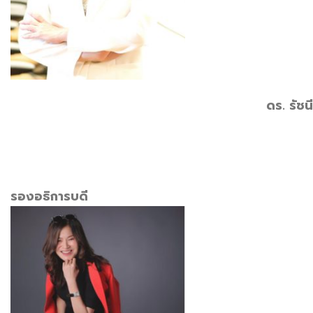
ดร. รัช
รองอธิการบดี