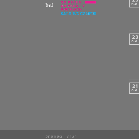
ก.ค.
ใหม่
23
ก.ค.
21
ก.ค.
วิทยาเขต
ภาษา