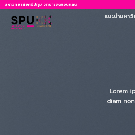
ข้าม
มหาวิทยาลัยศรีปทุม วิทยาเขตขอนแก่น
ไป
แนะนำมหาวิ
ยัง
เนื้อหา
Lorem ip
diam non