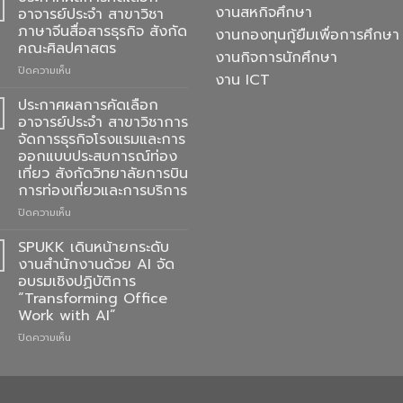
สั่ง
งานสหกิจศึกษา
อาจารย์ประจำ สาขาวิชา
จอง
ภาษาจีนสื่อสารธุรกิจ สังกัด
งานกองทุนกู้ยืมเพื่อการศึกษา
ชุด
คณะศิลปศาสตร
ครุย
งานกิจการนักศึกษา
ประจำ
บน
ปิดความเห็น
งาน ICT
ปี
ประกาศ
การ
ผล
ประกาศผลการคัดเลือก
ศึกษา
การ
อาจารย์ประจำ สาขาวิชาการ
2568
คัด
จัดการธุรกิจโรงแรมและการ
เลือก
ออกแบบประสบการณ์ท่อง
อาจารย์
เที่ยว สังกัดวิทยาลัยการบิน
ประจำ
การท่องเที่ยวและการบริการ
สาขา
วิชา
บน
ปิดความเห็น
ภาษา
ประกาศ
จีน
ผล
SPUKK เดินหน้ายกระดับ
สื่อสาร
การ
งานสำนักงานด้วย AI จัด
ธุรกิจ
คัด
อบรมเชิงปฏิบัติการ
สังกัด
เลือก
“Transforming Office
คณะ
อาจารย์
Work with AI”
ศิลป
ประจำ
ศาสตร
สาขา
บน
ปิดความเห็น
วิชาการ
SPUKK
จัดการ
เดิน
ธุรกิจ
หน้า
โรงแรม
ยก