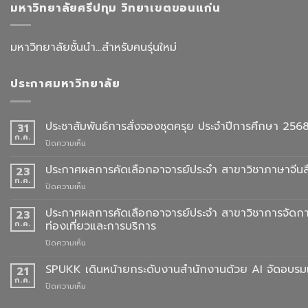
มหาวิทยาลัยศรีปทุม วิทยาเขตขอนแก่น
มหาวิทยาลัยชั้นนำ...สำหรับคนรุ่นใหม่
ประกาศมหาวิทยาลัย
ประชาสัมพันธ์การสั่งจองชุดครุย ประจำปีการศึกษา 256
31
ก.ค.
บน
ปิดความเห็น
ประชาสัมพันธ์
การ
ประกาศผลการคัดเลือกอาจารย์ประจำ สาขาวิชาภาษาจีนสื
23
สั่ง
ก.ค.
บน
ปิดความเห็น
จอง
ประกาศ
ชุด
ผล
ประกาศผลการคัดเลือกอาจารย์ประจำ สาขาวิชาการจัดกา
23
ครุย
การ
ก.ค.
ท่องเที่ยวและการบริการ
ประจำ
คัด
ปี
บน
ปิดความเห็น
เลือก
การ
ประกาศ
อาจารย์
ศึกษา
ผล
SPUKK เดินหน้ายกระดับงานสำนักงานด้วย AI จัดอบรมเ
ประจำ
21
2568
การ
สาขา
ก.ค.
บน
ปิดความเห็น
คัด
วิชา
SPUKK
เลือก
ภาษา