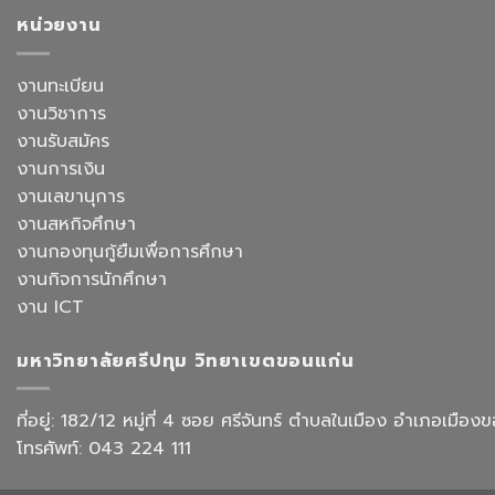
เดิน
อาจารย์
จีน
หน้า
หน่วยงาน
ประจำ
สื่อสาร
ยก
สาขา
ธุรกิจ
ระดับ
วิชาการ
สังกัด
งาน
งานทะเบียน
จัดการ
คณะ
สำนักงาน
ธุรกิจ
ศิลป
งานวิชาการ
ด้วย
โรงแรม
ศาสตร
AI
งานรับสมัคร
และ
จัด
การ
งานการเงิน
อบรม
ออกแบบ
เชิง
งานเลขานุการ
ประสบการณ์
ปฏิบัติ
ท่อง
งานสหกิจศึกษา
การ
เที่ยว
“Transforming
งานกองทุนกู้ยืมเพื่อการศึกษา
สังกัด
Office
วิทยาลัย
งานกิจการนักศึกษา
Work
การ
with
งาน ICT
บิน
AI”
การ
ท่อง
มหาวิทยาลัยศรีปทุม วิทยาเขตขอนแก่น
เที่ยว
และ
การ
ที่อยู่: 182/12 หมู่ที่ 4 ซอย ศรีจันทร์ ตำบลในเมือง อำเภอเม
บริการ
โทรศัพท์: 043 224 111