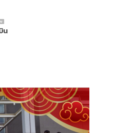
ับ
บิน