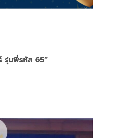
ุ่นพี่รหัส 65”