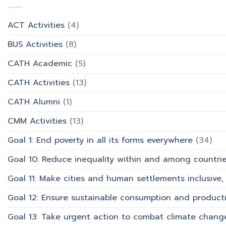
พรรษา
การ
เที่ยว
และ
“Transforming
สังกัด
รำลึก
Office
วิทยาลัย
ACT Activities
(4)
ผู้
Work
การ
ก่อ
with
บิน
BUS Activities
(8)
ตั้ง
AI”
การ
มหาวิทยาลัย
ท่อง
CATH Academic
(5)
เที่ยว
และ
CATH Activities
(13)
การ
บริการ
CATH Alumni
(1)
CMM Activities
(13)
Goal 1: End poverty in all its forms everywhere
(34)
Goal 10: Reduce inequality within and among countri
Goal 11: Make cities and human settlements inclusive, 
Goal 12: Ensure sustainable consumption and product
Goal 13: Take urgent action to combat climate chang