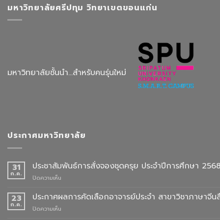
มหาวิทยาลัยศรีปทุม วิทยาเขตขอนแก่น
มหาวิทยาลัยชั้นนำ...สำหรับคนรุ่นใหม่
ประกาศมหาวิทยาลัย
ประชาสัมพันธ์การสั่งจองชุดครุย ประจำปีการศึกษา 256
31
ก.ค.
บน
ปิดความเห็น
ประชาสัมพันธ์
การ
ประกาศผลการคัดเลือกอาจารย์ประจำ สาขาวิชาภาษาจีนสื
23
สั่ง
ก.ค.
บน
ปิดความเห็น
จอง
ประกาศ
ชุด