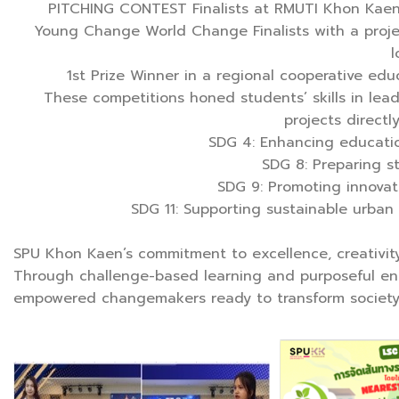
PITCHING CONTEST Finalists at RMUTI Khon Kaen 
Young Change World Change Finalists with a projec
l
1st Prize Winner in a regional cooperative ed
These competitions honed students’ skills in lead
projects directl
SDG 4: Enhancing educatio
SDG 8: Preparing s
SDG 9: Promoting innovat
SDG 11: Supporting sustainable urban 
SPU Khon Kaen’s commitment to excellence, creativity, 
Through challenge-based learning and purposeful en
empowered changemakers ready to transform society