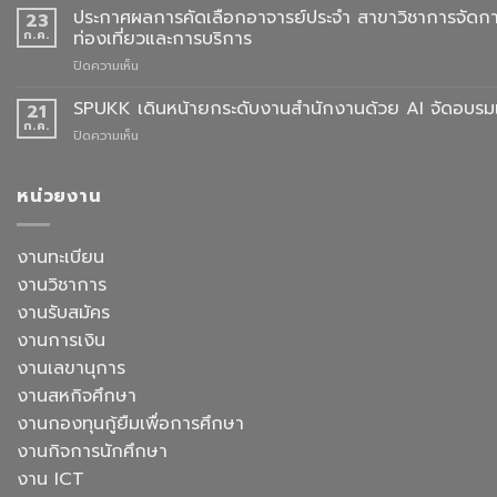
ผล
ประกาศผลการคัดเลือกอาจารย์ประจำ สาขาวิชาการจัดกา
23
ครุย
การ
ก.ค.
ท่องเที่ยวและการบริการ
ประจำ
คัด
ปี
บน
ปิดความเห็น
เลือก
การ
ประกาศ
อาจารย์
ศึกษา
ผล
SPUKK เดินหน้ายกระดับงานสำนักงานด้วย AI จัดอบรมเ
ประจำ
21
2568
การ
สาขา
ก.ค.
บน
ปิดความเห็น
คัด
วิชา
SPUKK
เลือก
ภาษา
เดิน
อาจารย์
จีน
หน้า
หน่วยงาน
ประจำ
สื่อสาร
ยก
สาขา
ธุรกิจ
ระดับ
วิชาการ
สังกัด
งาน
งานทะเบียน
จัดการ
คณะ
สำนักงาน
ธุรกิจ
ศิลป
งานวิชาการ
ด้วย
โรงแรม
ศาสตร
AI
งานรับสมัคร
และ
จัด
การ
งานการเงิน
อบรม
ออกแบบ
เชิง
งานเลขานุการ
ประสบการณ์
ปฏิบัติ
ท่อง
งานสหกิจศึกษา
การ
เที่ยว
“Transforming
งานกองทุนกู้ยืมเพื่อการศึกษา
สังกัด
Office
วิทยาลัย
งานกิจการนักศึกษา
Work
การ
with
งาน ICT
บิน
AI”