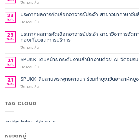
บน
ปิดความเห็น
ประชาสัมพันธ์
การ
ประกาศผลการคัดเลือกอาจารย์ประจำ สาขาวิชาภาษาจีนสื
23
สั่ง
ก.ค.
บน
ปิดความเห็น
จอง
ประกาศ
ชุด
ผล
ประกาศผลการคัดเลือกอาจารย์ประจำ สาขาวิชาการจัดกา
23
ครุย
การ
ก.ค.
ท่องเที่ยวและการบริการ
ประจำ
คัด
ปี
บน
ปิดความเห็น
เลือก
การ
ประกาศ
อาจารย์
ศึกษา
ผล
SPUKK เดินหน้ายกระดับงานสำนักงานด้วย AI จัดอบรมเ
ประจำ
21
2568
การ
สาขา
ก.ค.
บน
ปิดความเห็น
คัด
วิชา
SPUKK
เลือก
ภาษา
เดิน
SPUKK สืบสานพระพุทธศาสนา ร่วมทำบุญวันอาสาฬหบูชา เ
21
อาจารย์
จีน
หน้า
ก.ค.
ประจำ
สื่อสาร
บน
ปิดความเห็น
ยก
สาขา
ธุรกิจ
SPUKK
ระดับ
วิชาการ
สังกัด
สืบสาน
งาน
จัดการ
คณะ
พระพุทธ
TAG CLOUD
สำนักงาน
ธุรกิจ
ศิลป
ศาสนา
ด้วย
โรงแรม
ศาสตร
ร่วม
AI
และ
ทำบุญ
จัด
brooklyn
fashion
style
women
การ
วัน
อบรม
ออกแบบ
อาสาฬหบูชา
เชิง
ประสบการณ์
เข้า
หมวดหมู่
ปฏิบัติ
ท่อง