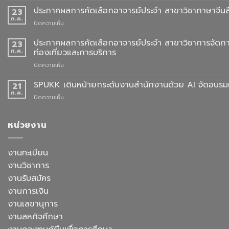
การ
ประกาศผลการคัดเลือกอาจารย์ประจำ สาขาวิชาภาษาจีนสื
23
สั่ง
ก.ค.
บน
ปิดความเห็น
จอง
ประกาศ
ชุด
ผล
ประกาศผลการคัดเลือกอาจารย์ประจำ สาขาวิชาการจัดกา
23
ครุย
การ
ก.ค.
ท่องเที่ยวและการบริการ
ประจำ
คัด
ปี
บน
ปิดความเห็น
เลือก
การ
ประกาศ
อาจารย์
ศึกษา
ผล
SPUKK เดินหน้ายกระดับงานสำนักงานด้วย AI จัดอบรมเ
ประจำ
21
2568
การ
สาขา
ก.ค.
บน
ปิดความเห็น
คัด
วิชา
SPUKK
เลือก
ภาษา
เดิน
อาจารย์
จีน
หน้า
หน่วยงาน
ประจำ
สื่อสาร
ยก
สาขา
ธุรกิจ
ระดับ
วิชาการ
สังกัด
งาน
งานทะเบียน
จัดการ
คณะ
สำนักงาน
ธุรกิจ
ศิลป
งานวิชาการ
ด้วย
โรงแรม
ศาสตร
AI
งานรับสมัคร
และ
จัด
การ
งานการเงิน
อบรม
ออกแบบ
เชิง
งานเลขานุการ
ประสบการณ์
ปฏิบัติ
ท่อง
งานสหกิจศึกษา
การ
เที่ยว
“Transforming