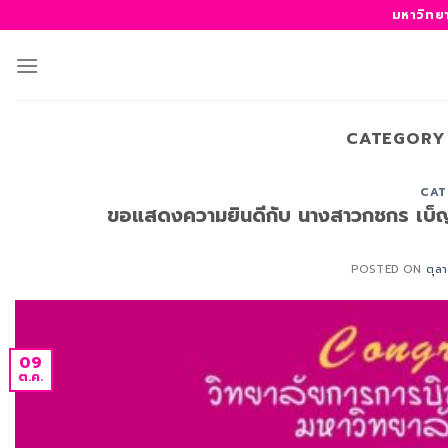
ข้าม
มหาวิทย
ไป
ยัง
เนื้อหา
CATEGORY
CAT
ขอแสดงความยินดีกับ นางสาวกชกร เบ็ญจ
POSTED ON
ตุล
09
ต.ค.