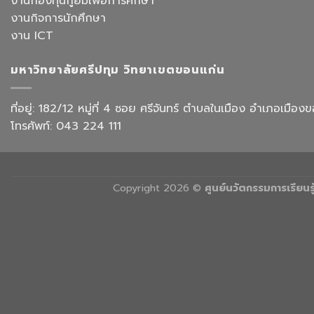
งานกองทุนกู้ยืมเพื่อการศึกษา
สังกัด
Office
วิทยาลัย
งานกิจการนักศึกษา
Work
การ
with
งาน ICT
บิน
AI”
การ
ท่อง
มหาวิทยาลัยศรีปทุม วิทยาเขตขอนแก่น
เที่ยว
และ
การ
ที่อยู่: 182/12 หมู่ที่ 4 ซอย ศรีจันทร์ ตำบลในเมือง อำเภอเม
บริการ
โทรศัพท์: 043 224 111
Copyright 2026 ©
ศูนย์นวัตกรรมการเรียน