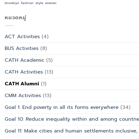
ทำบุญ
จัด
brooklyn
fashion
style
women
การ
วัน
อบรม
ออกแบบ
อาสาฬหบูชา
เชิง
ประสบการณ์
เข้า
หมวดหมู่
ปฏิบัติ
ท่อง
พรรษา
การ
เที่ยว
และ
“Transforming
สังกัด
รำลึก
Office
วิทยาลัย
ACT Activities
(4)
ผู้
Work
การ
ก่อ
with
บิน
BUS Activities
(8)
ตั้ง
AI”
การ
มหาวิทยาลัย
ท่อง
CATH Academic
(5)
เที่ยว
และ
CATH Activities
(13)
การ
บริการ
CATH Alumni
(1)
CMM Activities
(13)
Goal 1: End poverty in all its forms everywhere
(34)
Goal 10: Reduce inequality within and among countri
Goal 11: Make cities and human settlements inclusive, 