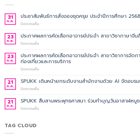
ประชาสัมพันธ์การสั่งจองชุดครุย ประจำปีการศึกษา 256
31
ก.ค.
บน
ปิดความเห็น
ประชาสัมพันธ์
การ
ประกาศผลการคัดเลือกอาจารย์ประจำ สาขาวิชาภาษาจีนสื
23
สั่ง
ก.ค.
บน
ปิดความเห็น
จอง
ประกาศ
ชุด
ผล
ประกาศผลการคัดเลือกอาจารย์ประจำ สาขาวิชาการจัดกา
23
ครุย
การ
ก.ค.
ท่องเที่ยวและการบริการ
ประจำ
คัด
ปี
บน
ปิดความเห็น
เลือก
การ
ประกาศ
อาจารย์
ศึกษา
ผล
SPUKK เดินหน้ายกระดับงานสำนักงานด้วย AI จัดอบรมเ
ประจำ
21
2568
การ
สาขา
ก.ค.
บน
ปิดความเห็น
คัด
วิชา
SPUKK
เลือก
ภาษา
เดิน
SPUKK สืบสานพระพุทธศาสนา ร่วมทำบุญวันอาสาฬหบูชา เ
21
อาจารย์
จีน
หน้า
ก.ค.
ประจำ
สื่อสาร
บน
ปิดความเห็น
ยก
สาขา
ธุรกิจ
SPUKK
ระดับ
วิชาการ
สังกัด
สืบสาน
งาน
จัดการ
คณะ
พระพุทธ
TAG CLOUD
สำนักงาน
ธุรกิจ
ศิลป
ศาสนา
ด้วย
โรงแรม
ศาสตร
ร่วม
AI
และ