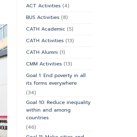
รำลึก
ACT Activities
(4)
ผู้
ก่อ
BUS Activities
(8)
ตั้ง
มหาวิทยาลัย
CATH Academic
(5)
CATH Activities
(13)
CATH Alumni
(1)
CMM Activities
(13)
Goal 1: End poverty in all
its forms everywhere
(34)
Goal 10: Reduce inequality
within and among
countries
(46)