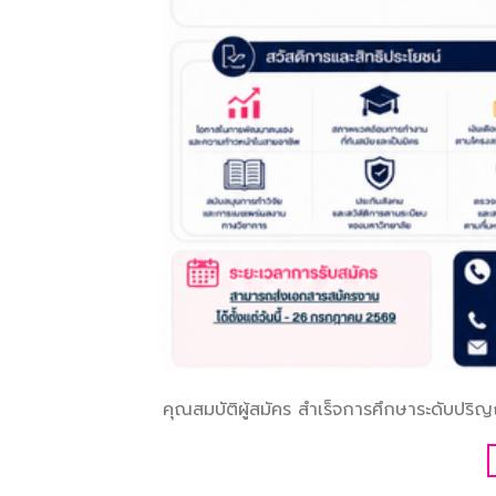
คุณสมบัติผู้สมัคร สำเร็จการศึกษาระดับปร