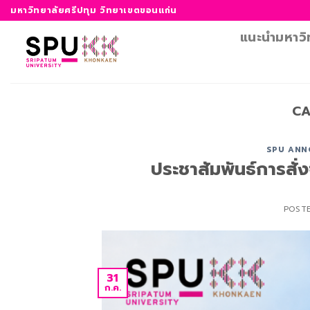
ข้าม
มหาวิทยาลัยศรีปทุม วิทยาเขตขอนแก่น
ไป
แนะนำมหาวิ
ยัง
เนื้อหา
CA
SPU ANN
ประชาสัมพันธ์การสั
POST
31
ก.ค.