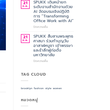
ผล
SPUKK เดินหน้ายก
21
สังกัด
การ
ก.ค.
ระดับงานสำนักงานด้วย
คณะ
คัด
AI จัดอบรมเชิงปฏิบัติ
ศิลป
เลือก
การ “Transforming
ศาสตร
อาจารย์
Office Work with AI”
ประจำ
สาขา
บน
ปิดความเห็น
วิชาการ
SPUKK
จัดการ
เดิน
SPUKK สืบสานพระพุทธ
21
ธุรกิจ
หน้า
ก.ค.
ศาสนา ร่วมทำบุญวัน
โรงแรม
ยก
อาสาฬหบูชา เข้าพรรษา
และ
ระดับ
และรำลึกผู้ก่อตั้ง
การ
งาน
มหาวิทยาลัย
ออกแบบ
สำนักงาน
ประสบการณ์
ด้วย
บน
ปิดความเห็น
ท่อง
AI
SPUKK
เที่ยว
จัด
สืบสาน
สังกัด
อบรม
พระพุทธ
TAG CLOUD
วิทยาลัย
เชิง
ศาสนา
การ
ปฏิบัติ
ร่วม
บิน
การ
ทำบุญ
brooklyn
fashion
style
women
การ
“Transforming
วัน
ท่อง
Office
อาสาฬหบูชา
เที่ยว
Work
เข้า
หมวดหมู่
และ
with
พรรษา
การ
AI”
และ
บริการ