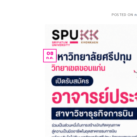
POSTED ON
ก
08
ก.ค.