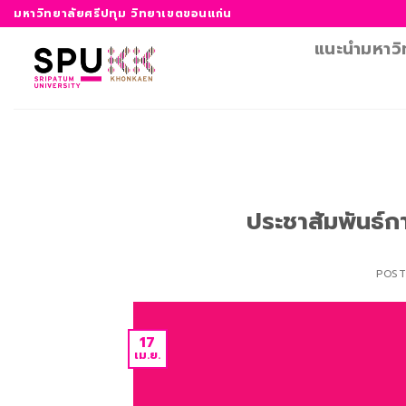
ข้าม
มหาวิทยาลัยศรีปทุม วิทยาเขตขอนแก่น
ไป
แนะนำมหาวิ
ยัง
เนื้อหา
ประชาสัมพันธ์ก
POS
17
เม.ย.