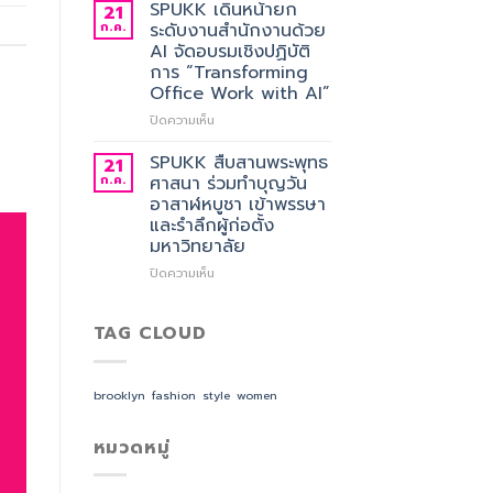
ผล
SPUKK เดินหน้ายก
21
สังกัด
การ
ก.ค.
ระดับงานสำนักงานด้วย
คณะ
คัด
AI จัดอบรมเชิงปฏิบัติ
ศิลป
เลือก
การ “Transforming
ศาสตร
อาจารย์
Office Work with AI”
ประจำ
สาขา
บน
ปิดความเห็น
วิชาการ
SPUKK
จัดการ
เดิน
SPUKK สืบสานพระพุทธ
21
ธุรกิจ
หน้า
ก.ค.
ศาสนา ร่วมทำบุญวัน
โรงแรม
ยก
อาสาฬหบูชา เข้าพรรษา
และ
ระดับ
และรำลึกผู้ก่อตั้ง
การ
งาน
มหาวิทยาลัย
ออกแบบ
สำนักงาน
ประสบการณ์
ด้วย
บน
ปิดความเห็น
ท่อง
AI
SPUKK
เที่ยว
จัด
สืบสาน
สังกัด
อบรม
พระพุทธ
TAG CLOUD
วิทยาลัย
เชิง
ศาสนา
การ
ปฏิบัติ
ร่วม
บิน
การ
ทำบุญ
brooklyn
fashion
style
women
การ
“Transforming
วัน
ท่อง
Office
อาสาฬหบูชา
เที่ยว
Work
เข้า
หมวดหมู่
และ
with
พรรษา
การ
AI”
และ
บริการ