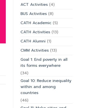
รำลึก
ACT Activities
(4)
ผู้
ก่อ
BUS Activities
(8)
ตั้ง
มหาวิทยาลัย
CATH Academic
(5)
CATH Activities
(13)
CATH Alumni
(1)
CMM Activities
(13)
Goal 1: End poverty in all
its forms everywhere
(34)
Goal 10: Reduce inequality
within and among
countries
(46)