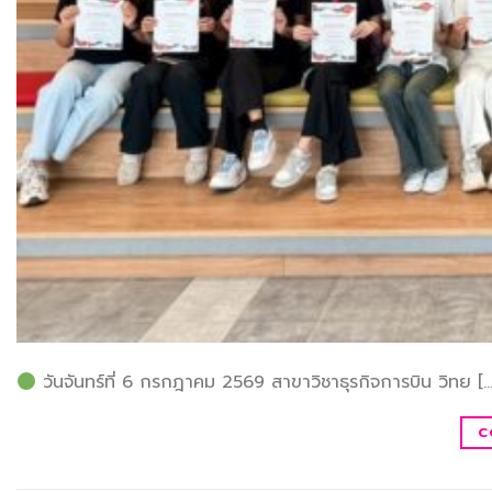
วันจันทร์ที่ 6 กรกฎาคม 2569 สาขาวิชาธุรกิจการบิน วิทย […
C