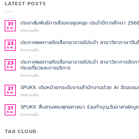
LATEST POSTS
ประชาสัมพันธ์การสั่งจองชุดครุย ประจำปีการศึกษา 256
31
ก.ค.
บน
ปิดความเห็น
ประชาสัมพันธ์
การ
ประกาศผลการคัดเลือกอาจารย์ประจำ สาขาวิชาภาษาจีนสื
23
สั่ง
ก.ค.
บน
ปิดความเห็น
จอง
ประกาศ
ชุด
ผล
ประกาศผลการคัดเลือกอาจารย์ประจำ สาขาวิชาการจัดกา
23
ครุย
การ
ก.ค.
ท่องเที่ยวและการบริการ
ประจำ
คัด
ปี
บน
ปิดความเห็น
เลือก
การ
ประกาศ
อาจารย์
ศึกษา
ผล
SPUKK เดินหน้ายกระดับงานสำนักงานด้วย AI จัดอบรมเ
ประจำ
21
2568
การ
สาขา
ก.ค.
บน
ปิดความเห็น
คัด
วิชา
SPUKK
เลือก
ภาษา
เดิน
SPUKK สืบสานพระพุทธศาสนา ร่วมทำบุญวันอาสาฬหบูชา เ
21
อาจารย์
จีน
หน้า
ก.ค.
ประจำ
สื่อสาร
บน
ปิดความเห็น
ยก
สาขา
ธุรกิจ
SPUKK
ระดับ
วิชาการ
สังกัด
สืบสาน
งาน
จัดการ
คณะ
พระพุทธ
TAG CLOUD
สำนักงาน
ธุรกิจ
ศิลป
ศาสนา
ด้วย
โรงแรม