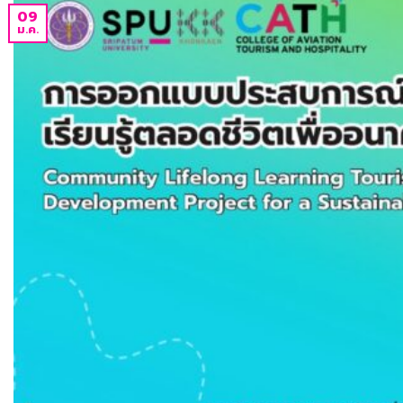
09
ม.ค.