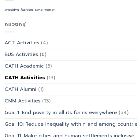
ศาสตร
ร่วม
AI
และ
ทำบุญ
จัด
brooklyn
fashion
style
women
การ
วัน
อบรม
ออกแบบ
อาสาฬหบูชา
เชิง
ประสบการณ์
เข้า
หมวดหมู่
ปฏิบัติ
ท่อง
พรรษา
การ
เที่ยว
และ
“Transforming
สังกัด
รำลึก
Office
วิทยาลัย
ACT Activities
(4)
ผู้
Work
การ
ก่อ
with
บิน
BUS Activities
(8)
ตั้ง
AI”
การ
มหาวิทยาลัย
ท่อง
CATH Academic
(5)
เที่ยว
และ
CATH Activities
(13)
การ
บริการ
CATH Alumni
(1)
CMM Activities
(13)
Goal 1: End poverty in all its forms everywhere
(34)
Goal 10: Reduce inequality within and among countri
Goal 11: Make cities and human settlements inclusive, 