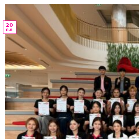
20
ก.ค.