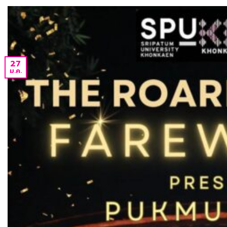
27
ม.ค.