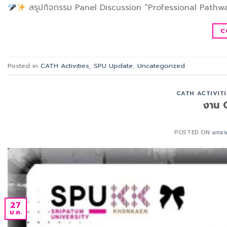
สรุปกิจกรรม Panel Discussion “Professional Pathwa
C
Posted in
CATH Activities
,
SPU Update
,
Uncategorized
CATH ACTIVITI
งาน 
POSTED ON
มกรา
27
ม.ค.