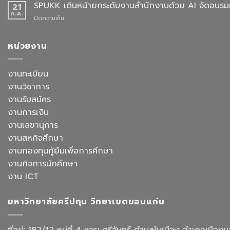
ผล
SPUKK เดินหน้ายกระดับงานสำนักงานด้วย AI จัดอบรมเ
ประจำ
21
2568
การ
สาขา
ก.ค.
บน
ปิดความเห็น
คัด
วิชา
SPUKK
เลือก
ภาษา
เดิน
อาจารย์
จีน
หน้า
หน่วยงาน
ประจำ
สื่อสาร
ยก
สาขา
ธุรกิจ
ระดับ
วิชาการ
สังกัด
งาน
งานทะเบียน
จัดการ
คณะ
สำนักงาน
ธุรกิจ
ศิลป
งานวิชาการ
ด้วย
โรงแรม
ศาสตร
AI
งานรับสมัคร
และ
จัด
การ
งานการเงิน
อบรม
ออกแบบ
เชิง
งานเลขานุการ
ประสบการณ์
ปฏิบัติ
ท่อง
งานสหกิจศึกษา
การ
เที่ยว
“Transforming
งานกองทุนกู้ยืมเพื่อการศึกษา
สังกัด
Office
วิทยาลัย
งานกิจการนักศึกษา
Work
การ
with
งาน ICT
บิน
AI”
การ
ท่อง
มหาวิทยาลัยศรีปทุม วิทยาเขตขอนแก่น
เที่ยว
และ
การ
ที่อยู่: 182/12 หมู่ที่ 4 ซอย ศรีจันทร์ ตำบลในเมือง อำเภอเม
บริการ