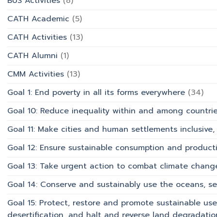
BUS Activities
(8)
AI”
การ
มหาวิทยาลัย
ท่อง
CATH Academic
(5)
เที่ยว
และ
CATH Activities
(13)
การ
บริการ
CATH Alumni
(1)
CMM Activities
(13)
Goal 1: End poverty in all its forms everywhere
(34)
Goal 10: Reduce inequality within and among countri
Goal 11: Make cities and human settlements inclusive, 
Goal 12: Ensure sustainable consumption and product
Goal 13: Take urgent action to combat climate chang
Goal 14: Conserve and sustainably use the oceans, s
Goal 15: Protect, restore and promote sustainable use
desertification, and halt and reverse land degradation