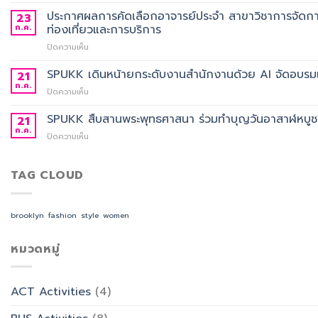
ประกาศ
ชุด
ผล
ประกาศผลการคัดเลือกอาจารย์ประจำ สาขาวิชาการจัดกา
23
ครุย
การ
ก.ค.
ท่องเที่ยวและการบริการ
ประจำ
คัด
ปี
บน
ปิดความเห็น
เลือก
การ
ประกาศ
อาจารย์
ศึกษา
ผล
SPUKK เดินหน้ายกระดับงานสำนักงานด้วย AI จัดอบรมเ
ประจำ
21
2568
การ
สาขา
ก.ค.
บน
ปิดความเห็น
คัด
วิชา
SPUKK
เลือก
ภาษา
เดิน
SPUKK สืบสานพระพุทธศาสนา ร่วมทำบุญวันอาสาฬหบูชา เ
21
อาจารย์
จีน
หน้า
ก.ค.
ประจำ
สื่อสาร
บน
ปิดความเห็น
ยก
สาขา
ธุรกิจ
SPUKK
ระดับ
วิชาการ
สังกัด
สืบสาน
งาน
จัดการ
คณะ
พระพุทธ
TAG CLOUD
สำนักงาน
ธุรกิจ
ศิลป
ศาสนา
ด้วย
โรงแรม
ศาสตร
ร่วม
AI
และ
ทำบุญ
จัด
brooklyn
fashion
style
women
การ
วัน
อบรม
ออกแบบ
อาสาฬหบูชา
เชิง
ประสบการณ์
เข้า
หมวดหมู่
ปฏิบัติ
ท่อง
พรรษา
การ
เที่ยว
และ
“Transforming
สังกัด
รำลึก
Office
วิทยาลัย
ACT Activities
(4)
ผู้
Work
การ
ก่อ
with
บิน
ตั้ง