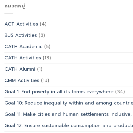
เชิง
ประสบการณ์
เข้า
หมวดหมู่
ปฏิบัติ
ท่อง
พรรษา
การ
เที่ยว
และ
“Transforming
สังกัด
รำลึก
Office
วิทยาลัย
ACT Activities
(4)
ผู้
Work
การ
ก่อ
with
บิน
BUS Activities
(8)
ตั้ง
AI”
การ
มหาวิทยาลัย
ท่อง
CATH Academic
(5)
เที่ยว
และ
CATH Activities
(13)
การ
บริการ
CATH Alumni
(1)
CMM Activities
(13)
Goal 1: End poverty in all its forms everywhere
(34)
Goal 10: Reduce inequality within and among countri
Goal 11: Make cities and human settlements inclusive, 
Goal 12: Ensure sustainable consumption and product