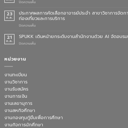
บน
ปิดความเห็น
จอง
ประกาศ
ชุด
ผล
ประกาศผลการคัดเลือกอาจารย์ประจำ สาขาวิชาการจัดกา
23
ครุย
การ
ก.ค.
ท่องเที่ยวและการบริการ
ประจำ
คัด
ปี
บน
ปิดความเห็น
เลือก
การ
ประกาศ
อาจารย์
ศึกษา
ผล
SPUKK เดินหน้ายกระดับงานสำนักงานด้วย AI จัดอบรมเ
ประจำ
21
2568
การ
สาขา
ก.ค.
บน
ปิดความเห็น
คัด
วิชา
SPUKK
เลือก
ภาษา
เดิน
อาจารย์
จีน
หน้า
หน่วยงาน
ประจำ
สื่อสาร
ยก
สาขา
ธุรกิจ
ระดับ
วิชาการ
สังกัด
งาน
งานทะเบียน
จัดการ
คณะ
สำนักงาน
ธุรกิจ
ศิลป
งานวิชาการ
ด้วย
โรงแรม
ศาสตร
AI
งานรับสมัคร
และ
จัด
การ
งานการเงิน
อบรม
ออกแบบ
เชิง
งานเลขานุการ
ประสบการณ์
ปฏิบัติ
ท่อง
งานสหกิจศึกษา
การ
เที่ยว
“Transforming
งานกองทุนกู้ยืมเพื่อการศึกษา
สังกัด
Office
วิทยาลัย
งานกิจการนักศึกษา
Work
การ