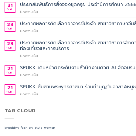
ประชาสัมพันธ์การสั่งจองชุดครุย ประจำปีการศึกษา 256
31
ก.ค.
บน
ปิดความเห็น
ประชาสัมพันธ์
การ
ประกาศผลการคัดเลือกอาจารย์ประจำ สาขาวิชาภาษาจีนสื
23
สั่ง
ก.ค.
บน
ปิดความเห็น
จอง
ประกาศ
ชุด
ผล
ประกาศผลการคัดเลือกอาจารย์ประจำ สาขาวิชาการจัดกา
23
ครุย
การ
ก.ค.
ท่องเที่ยวและการบริการ
ประจำ
คัด
ปี
บน
ปิดความเห็น
เลือก
การ
ประกาศ
อาจารย์
ศึกษา
ผล
SPUKK เดินหน้ายกระดับงานสำนักงานด้วย AI จัดอบรมเ
ประจำ
21
2568
การ
สาขา
ก.ค.
บน
ปิดความเห็น
คัด
วิชา
SPUKK
เลือก
ภาษา
เดิน
SPUKK สืบสานพระพุทธศาสนา ร่วมทำบุญวันอาสาฬหบูชา เ
21
อาจารย์
จีน
หน้า
ก.ค.
ประจำ
สื่อสาร
บน
ปิดความเห็น
ยก
สาขา
ธุรกิจ
SPUKK
ระดับ
วิชาการ
สังกัด
สืบสาน
งาน
จัดการ
คณะ
พระพุทธ
TAG CLOUD
สำนักงาน
ธุรกิจ
ศิลป
ศาสนา
ด้วย
โรงแรม
ศาสตร
ร่วม
AI
และ
ทำบุญ
จัด
brooklyn
fashion
style
women
การ
วัน
อบรม
ออกแบบ
อาสาฬหบูชา