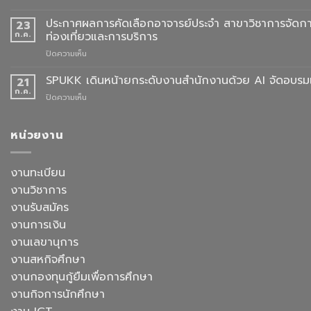
ประกาศ
ชุด
ผล
ประกาศผลการคัดเลือกอาจารย์ประจำ สาขาวิชาการจัดกา
23
ครุย
การ
ก.ค.
ท่องเที่ยวและการบริการ
ประจำ
คัด
ปี
บน
ปิดความเห็น
เลือก
การ
ประกาศ
อาจารย์
ศึกษา
ผล
SPUKK เดินหน้ายกระดับงานสำนักงานด้วย AI จัดอบรมเ
ประจำ
21
2568
การ
สาขา
ก.ค.
บน
ปิดความเห็น
คัด
วิชา
SPUKK
เลือก
ภาษา
เดิน
อาจารย์
จีน
หน้า
หน่วยงาน
ประจำ
สื่อสาร
ยก
สาขา
ธุรกิจ
ระดับ
วิชาการ
สังกัด
งาน
งานทะเบียน
จัดการ
คณะ
สำนักงาน
ธุรกิจ
ศิลป
งานวิชาการ
ด้วย
โรงแรม
ศาสตร
AI
งานรับสมัคร
และ
จัด
การ
งานการเงิน
อบรม
ออกแบบ
เชิง
งานเลขานุการ
ประสบการณ์
ปฏิบัติ
ท่อง
งานสหกิจศึกษา
การ
เที่ยว
“Transforming
งานกองทุนกู้ยืมเพื่อการศึกษา
สังกัด
Office
วิทยาลัย
งานกิจการนักศึกษา
Work
การ
with