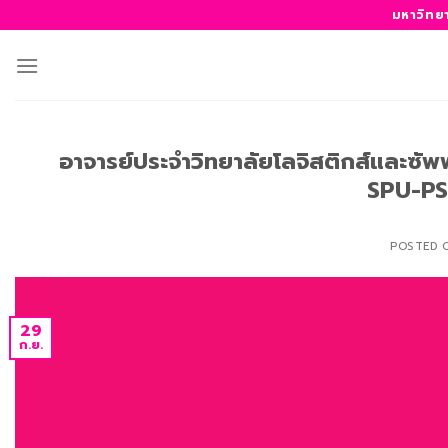
ข้าม
มหาวิทย
ไป
ยัง
เนื้อหา
อาจารย์ประจำวิทยาลัยโลจิสติกส์และซัพ
SPU-PS
POSTED 
29
ก.ย.