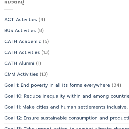
เข้า
หมวดหมู่
ปฏิบัติ
ท่อง
พรรษา
การ
เที่ยว
และ
“Transforming
สังกัด
รำลึก
Office
วิทยาลัย
ACT Activities
(4)
ผู้
Work
การ
ก่อ
with
บิน
BUS Activities
(8)
ตั้ง
AI”
การ
มหาวิทยาลัย
ท่อง
CATH Academic
(5)
เที่ยว
และ
CATH Activities
(13)
การ
บริการ
CATH Alumni
(1)
CMM Activities
(13)
Goal 1: End poverty in all its forms everywhere
(34)
Goal 10: Reduce inequality within and among countri
Goal 11: Make cities and human settlements inclusive, 
Goal 12: Ensure sustainable consumption and product
Goal 13: Take urgent action to combat climate chang