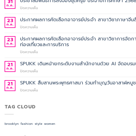
ประชาสัมพันธ์การสั่งจองชุดครุย ประจำปีการศึกษา 256
31
ก.ค.
บน
ปิดความเห็น
ประชาสัมพันธ์
การ
ประกาศผลการคัดเลือกอาจารย์ประจำ สาขาวิชาภาษาจีนสื
23
สั่ง
ก.ค.
บน
ปิดความเห็น
จอง
ประกาศ
ชุด
ผล
ประกาศผลการคัดเลือกอาจารย์ประจำ สาขาวิชาการจัดกา
23
ครุย
การ
ก.ค.
ท่องเที่ยวและการบริการ
ประจำ
คัด
ปี
บน
ปิดความเห็น
เลือก
การ
ประกาศ
อาจารย์
ศึกษา
ผล
SPUKK เดินหน้ายกระดับงานสำนักงานด้วย AI จัดอบรมเ
ประจำ
21
2568
การ
สาขา
ก.ค.
บน
ปิดความเห็น
คัด
วิชา
SPUKK
เลือก
ภาษา
เดิน
SPUKK สืบสานพระพุทธศาสนา ร่วมทำบุญวันอาสาฬหบูชา เ
21
อาจารย์
จีน
หน้า
ก.ค.
ประจำ
สื่อสาร
บน
ปิดความเห็น
ยก
สาขา
ธุรกิจ
SPUKK
ระดับ
วิชาการ
สังกัด
สืบสาน
งาน
จัดการ
คณะ
พระพุทธ
TAG CLOUD
สำนักงาน
ธุรกิจ
ศิลป
ศาสนา
ด้วย
โรงแรม
ศาสตร
ร่วม
AI
และ
ทำบุญ
จัด
brooklyn
fashion
style
women
การ
วัน
อบรม
ออกแบบ
อาสาฬหบูชา
เชิง
ประสบการณ์