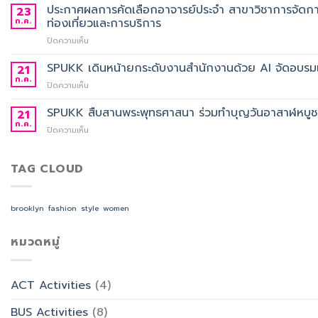
ผล
ประกาศผลการคัดเลือกอาจารย์ประจำ สาขาวิชาการจัดกา
23
ครุย
การ
ก.ค.
ท่องเที่ยวและการบริการ
ประจำ
คัด
ปี
บน
ปิดความเห็น
เลือก
การ
ประกาศ
อาจารย์
ศึกษา
ผล
SPUKK เดินหน้ายกระดับงานสำนักงานด้วย AI จัดอบรมเ
ประจำ
21
2568
การ
สาขา
ก.ค.
บน
ปิดความเห็น
คัด
วิชา
SPUKK
เลือก
ภาษา
เดิน
SPUKK สืบสานพระพุทธศาสนา ร่วมทำบุญวันอาสาฬหบูชา เ
21
อาจารย์
จีน
หน้า
ก.ค.
ประจำ
สื่อสาร
บน
ปิดความเห็น
ยก
สาขา
ธุรกิจ
SPUKK
ระดับ
วิชาการ
สังกัด
สืบสาน
งาน
จัดการ
คณะ
พระพุทธ
TAG CLOUD
สำนักงาน
ธุรกิจ
ศิลป
ศาสนา
ด้วย
โรงแรม
ศาสตร
ร่วม
AI
และ
ทำบุญ
จัด
brooklyn
fashion
style
women
การ
วัน
อบรม
ออกแบบ
อาสาฬหบูชา
เชิง
ประสบการณ์
เข้า
หมวดหมู่
ปฏิบัติ
ท่อง
พรรษา
การ
เที่ยว
และ
“Transforming
สังกัด
รำลึก
Office
วิทยาลัย
ACT Activities
(4)
ผู้
Work
การ
ก่อ
with
บิน
BUS Activities
(8)
ตั้ง
AI”
การ