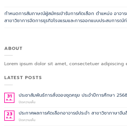
กำหนดการสัมภาษณ์ผู้สมัครเข้ารับการคัดเลือก ตำแหน่ง อาจาร
สาขาวิชาการจัดการธุรกิจโรงแรมและการออกแบบประสบการณ์ท่อ
ABOUT
Lorem ipsum dolor sit amet, consectetuer adipiscing 
LATEST POSTS
ประชาสัมพันธ์การสั่งจองชุดครุย ประจำปีการศึกษา 256
31
ก.ค.
บน
ปิดความเห็น
ประชาสัมพันธ์
การ
ประกาศผลการคัดเลือกอาจารย์ประจำ สาขาวิชาภาษาจีนสื
23
สั่ง
ก.ค.
บน
ปิดความเห็น
จอง
ประกาศ
ชุด