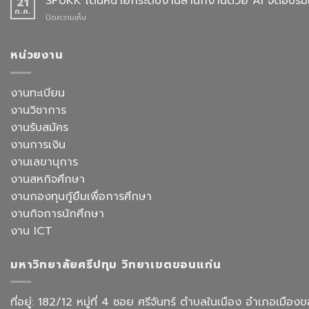
SPUKK เดินหน้ายกระดับงานสำนักงานด้วย AI จัดอบรมเ
21
2568
การ
สาขา
ก.ค.
บน
ปิดความเห็น
คัด
วิชา
SPUKK
เลือก
ภาษา
เดิน
อาจารย์
จีน
หน้า
หน่วยงาน
ประจำ
สื่อสาร
ยก
สาขา
ธุรกิจ
ระดับ
วิชาการ
สังกัด
งาน
งานทะเบียน
จัดการ
คณะ
สำนักงาน
ธุรกิจ
ศิลป
งานวิชาการ
ด้วย
โรงแรม
ศาสตร
AI
งานรับสมัคร
และ
จัด
การ
งานการเงิน
อบรม
ออกแบบ
เชิง
งานเลขานุการ
ประสบการณ์
ปฏิบัติ
ท่อง
งานสหกิจศึกษา
การ
เที่ยว
“Transforming
งานกองทุนกู้ยืมเพื่อการศึกษา
สังกัด
Office
วิทยาลัย
งานกิจการนักศึกษา
Work
การ
with
งาน ICT
บิน
AI”
การ
ท่อง
มหาวิทยาลัยศรีปทุม วิทยาเขตขอนแก่น
เที่ยว
และ
การ
ที่อยู่: 182/12 หมู่ที่ 4 ซอย ศรีจันทร์ ตำบลในเมือง อำเภอเม
บริการ