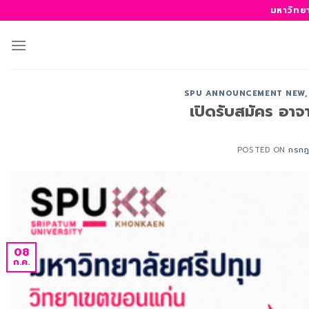
ข้าม
มหาวิทย
ไป
ยัง
เนื้อหา
SPU ANNOUNCEMENT NEW
เปิดรับสมัคร อาจ
POSTED ON
กรกฎ
08
ก.ค.