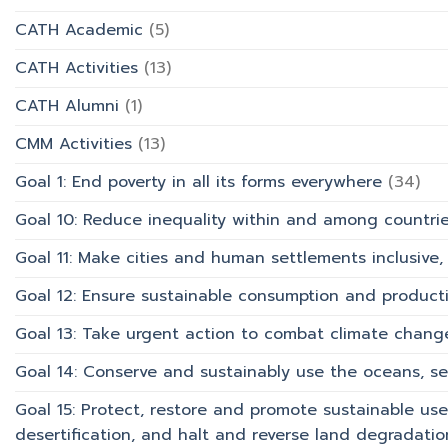
มหาวิทยาลัย
ท่อง
CATH Academic
(5)
เที่ยว
และ
CATH Activities
(13)
การ
บริการ
CATH Alumni
(1)
CMM Activities
(13)
Goal 1: End poverty in all its forms everywhere
(34)
Goal 10: Reduce inequality within and among countri
Goal 11: Make cities and human settlements inclusive, 
Goal 12: Ensure sustainable consumption and product
Goal 13: Take urgent action to combat climate chang
Goal 14: Conserve and sustainably use the oceans, s
Goal 15: Protect, restore and promote sustainable use
desertification, and halt and reverse land degradation