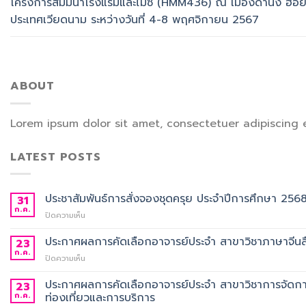
โครงการสัมมนาโรงแรมและไมซ์ (HMM436) ณ เมืองดานัง ฮอย
ประเทศเวียดนาม ระหว่างวันที่ 4-8 พฤศจิกายน 2567
ABOUT
Lorem ipsum dolor sit amet, consectetuer adipiscing 
LATEST POSTS
ประชาสัมพันธ์การสั่งจองชุดครุย ประจำปีการศึกษา 256
31
ก.ค.
บน
ปิดความเห็น
ประชาสัมพันธ์
การ
ประกาศผลการคัดเลือกอาจารย์ประจำ สาขาวิชาภาษาจีนสื
23
สั่ง
ก.ค.
บน
ปิดความเห็น
จอง
ประกาศ
ชุด
ผล
ประกาศผลการคัดเลือกอาจารย์ประจำ สาขาวิชาการจัดกา
23
ครุย
การ
ก.ค.
ท่องเที่ยวและการบริการ
ประจำ
คัด