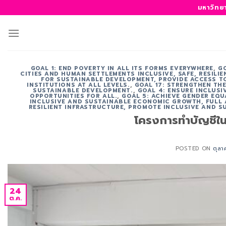
ข้าม
มหาวิทย
ไป
ยัง
เนื้อหา
GOAL 1: END POVERTY IN ALL ITS FORMS EVERYWHERE
,
G
CITIES AND HUMAN SETTLEMENTS INCLUSIVE, SAFE, RESILI
FOR SUSTAINABLE DEVELOPMENT, PROVIDE ACCESS TO
INSTITUTIONS AT ALL LEVELS.
,
GOAL 17: STRENGTHEN TH
SUSTAINABLE DEVELOPMENT.
,
GOAL 4: ENSURE INCLUS
OPPORTUNITIES FOR ALL.
,
GOAL 5: ACHIEVE GENDER EQU
INCLUSIVE AND SUSTAINABLE ECONOMIC GROWTH, FULL
RESILIENT INFRASTRUCTURE, PROMOTE INCLUSIVE AND S
โครงการทำบัญชีใน
POSTED ON
ตุล
24
ต.ค.