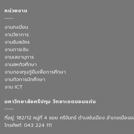
เลือก
ภาษา
เดิน
อาจารย์
จีน
หน้า
หน่วยงาน
ประจำ
สื่อสาร
ยก
สาขา
ธุรกิจ
ระดับ
วิชาการ
สังกัด
งาน
งานทะเบียน
จัดการ
คณะ
สำนักงาน
ธุรกิจ
ศิลป
งานวิชาการ
ด้วย
โรงแรม
ศาสตร
AI
งานรับสมัคร
และ
จัด
การ
งานการเงิน
อบรม
ออกแบบ
เชิง
งานเลขานุการ
ประสบการณ์
ปฏิบัติ
ท่อง
งานสหกิจศึกษา
การ
เที่ยว
“Transforming
งานกองทุนกู้ยืมเพื่อการศึกษา
สังกัด
Office
วิทยาลัย
งานกิจการนักศึกษา
Work
การ
with
งาน ICT
บิน
AI”
การ
ท่อง
มหาวิทยาลัยศรีปทุม วิทยาเขตขอนแก่น
เที่ยว
และ
การ
ที่อยู่: 182/12 หมู่ที่ 4 ซอย ศรีจันทร์ ตำบลในเมือง อำเภอเม
บริการ
โทรศัพท์: 043 224 111