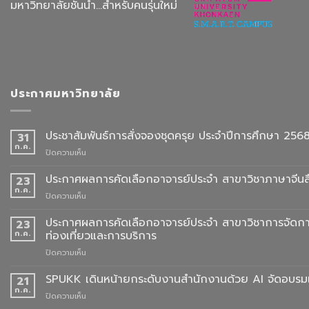
มหาวิทยาลัยชั้นนำ...สำหรับคนรุ่นใหม่
ประกาศมหาวิทยาลัย
ประชาสัมพันธ์การสั่งจองชุดครุย ประจำปีการศึกษา 256
31
ก.ค.
บน
ปิดความเห็น
ประชาสัมพันธ์
การ
ประกาศผลการคัดเลือกอาจารย์ประจำ สาขาวิชาภาษาจีนสื
23
สั่ง
ก.ค.
บน
ปิดความเห็น
จอง
ประกาศ
ชุด
ผล
ประกาศผลการคัดเลือกอาจารย์ประจำ สาขาวิชาการจัดกา
23
ครุย
การ
ก.ค.
ท่องเที่ยวและการบริการ
ประจำ
คัด
ปี
บน
ปิดความเห็น
เลือก
การ
ประกาศ
อาจารย์
ศึกษา
ผล
SPUKK เดินหน้ายกระดับงานสำนักงานด้วย AI จัดอบรมเ
ประจำ
21
2568
การ
สาขา
ก.ค.
บน
ปิดความเห็น
คัด
วิชา
SPUKK