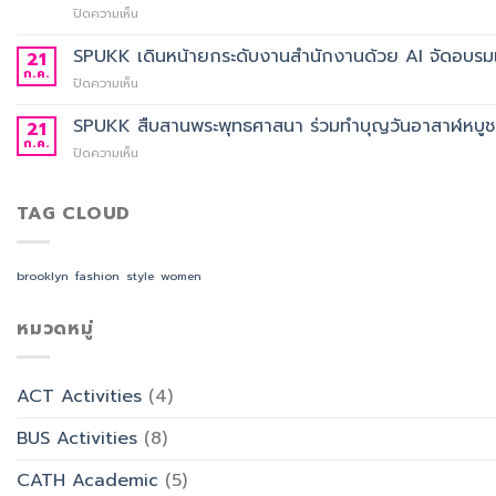
ปี
บน
ปิดความเห็น
เลือก
การ
ประกาศ
อาจารย์
ศึกษา
ผล
SPUKK เดินหน้ายกระดับงานสำนักงานด้วย AI จัดอบรมเ
ประจำ
21
2568
การ
สาขา
ก.ค.
บน
ปิดความเห็น
คัด
วิชา
SPUKK
เลือก
ภาษา
เดิน
SPUKK สืบสานพระพุทธศาสนา ร่วมทำบุญวันอาสาฬหบูชา เ
21
อาจารย์
จีน
หน้า
ก.ค.
ประจำ
สื่อสาร
บน
ปิดความเห็น
ยก
สาขา
ธุรกิจ
SPUKK
ระดับ
วิชาการ
สังกัด
สืบสาน
งาน
จัดการ
คณะ
พระพุทธ
TAG CLOUD
สำนักงาน
ธุรกิจ
ศิลป
ศาสนา
ด้วย
โรงแรม
ศาสตร
ร่วม
AI
และ
ทำบุญ
จัด
brooklyn
fashion
style
women
การ
วัน
อบรม
ออกแบบ
อาสาฬหบูชา
เชิง
ประสบการณ์
เข้า
หมวดหมู่
ปฏิบัติ
ท่อง
พรรษา
การ
เที่ยว
และ
“Transforming
สังกัด
รำลึก
Office
วิทยาลัย
ACT Activities
(4)
ผู้
Work
การ
ก่อ
with
บิน
BUS Activities
(8)
ตั้ง
AI”
การ
มหาวิทยาลัย
ท่อง
CATH Academic
(5)
เที่ยว