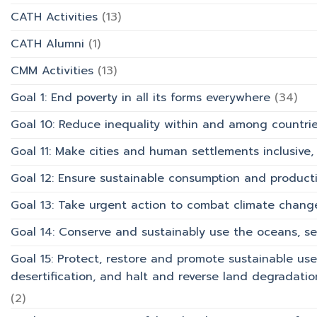
และ
CATH Activities
(13)
การ
บริการ
CATH Alumni
(1)
CMM Activities
(13)
Goal 1: End poverty in all its forms everywhere
(34)
Goal 10: Reduce inequality within and among countri
Goal 11: Make cities and human settlements inclusive, 
Goal 12: Ensure sustainable consumption and product
Goal 13: Take urgent action to combat climate chang
Goal 14: Conserve and sustainably use the oceans, s
Goal 15: Protect, restore and promote sustainable use
desertification, and halt and reverse land degradation
(2)