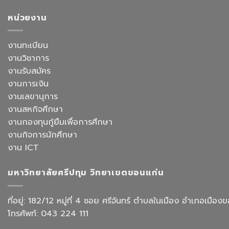
เลือก
ภาษา
เดิน
อาจารย์
จีน
หน้า
หน่วยงาน
ประจำ
สื่อสาร
ยก
สาขา
ธุรกิจ
ระดับ
วิชาการ
สังกัด
งาน
งานทะเบียน
จัดการ
คณะ
สำนักงาน
ธุรกิจ
ศิลป
งานวิชาการ
ด้วย
โรงแรม
ศาสตร
AI
งานรับสมัคร
และ
จัด
การ
งานการเงิน
อบรม
ออกแบบ
เชิง
งานเลขานุการ
ประสบการณ์
ปฏิบัติ
ท่อง
งานสหกิจศึกษา
การ
เที่ยว
“Transforming
งานกองทุนกู้ยืมเพื่อการศึกษา
สังกัด
Office
วิทยาลัย
งานกิจการนักศึกษา
Work
การ
with
งาน ICT
บิน
AI”
การ
ท่อง
มหาวิทยาลัยศรีปทุม วิทยาเขตขอนแก่น
เที่ยว
และ
การ
ที่อยู่: 182/12 หมู่ที่ 4 ซอย ศรีจันทร์ ตำบลในเมือง อำเภอเม
บริการ
โทรศัพท์: 043 224 111