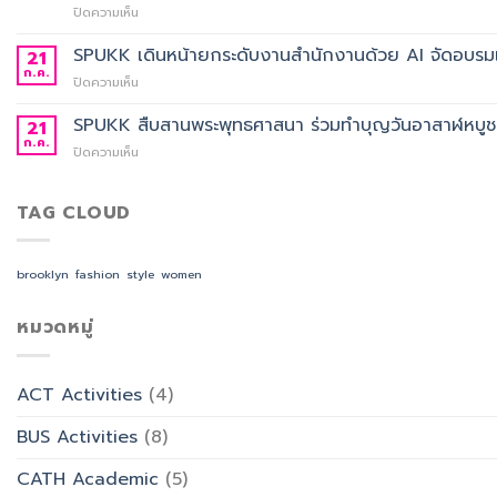
ปี
บน
ปิดความเห็น
เลือก
การ
ประกาศ
อาจารย์
ศึกษา
ผล
SPUKK เดินหน้ายกระดับงานสำนักงานด้วย AI จัดอบรมเ
ประจำ
21
2568
การ
สาขา
ก.ค.
บน
ปิดความเห็น
คัด
วิชา
SPUKK
เลือก
ภาษา
เดิน
SPUKK สืบสานพระพุทธศาสนา ร่วมทำบุญวันอาสาฬหบูชา เ
21
อาจารย์
จีน
หน้า
ก.ค.
ประจำ
สื่อสาร
บน
ปิดความเห็น
ยก
สาขา
ธุรกิจ
SPUKK
ระดับ
วิชาการ
สังกัด
สืบสาน
งาน
จัดการ
คณะ
พระพุทธ
TAG CLOUD
สำนักงาน
ธุรกิจ
ศิลป
ศาสนา
ด้วย
โรงแรม
ศาสตร
ร่วม
AI
และ
ทำบุญ
จัด
brooklyn
fashion
style
women
การ
วัน
อบรม
ออกแบบ
อาสาฬหบูชา
เชิง
ประสบการณ์
เข้า
หมวดหมู่
ปฏิบัติ
ท่อง
พรรษา
การ
เที่ยว
และ
“Transforming
สังกัด
รำลึก
Office
วิทยาลัย
ACT Activities
(4)
ผู้
Work
การ
ก่อ
with
บิน
BUS Activities
(8)
ตั้ง
AI”
การ
มหาวิทยาลัย
ท่อง
CATH Academic
(5)
เที่ยว