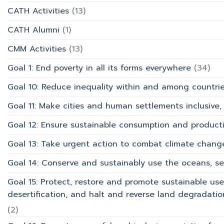
และ
CATH Activities
(13)
การ
บริการ
CATH Alumni
(1)
CMM Activities
(13)
Goal 1: End poverty in all its forms everywhere
(34)
Goal 10: Reduce inequality within and among countri
Goal 11: Make cities and human settlements inclusive, 
Goal 12: Ensure sustainable consumption and product
Goal 13: Take urgent action to combat climate chang
Goal 14: Conserve and sustainably use the oceans, s
Goal 15: Protect, restore and promote sustainable use
desertification, and halt and reverse land degradation
(2)