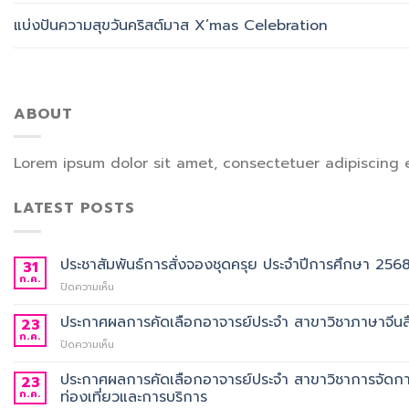
แบ่งปันความสุขวันคริสต์มาส X’mas Celebration
ABOUT
Lorem ipsum dolor sit amet, consectetuer adipiscing 
LATEST POSTS
ประชาสัมพันธ์การสั่งจองชุดครุย ประจำปีการศึกษา 256
31
ก.ค.
บน
ปิดความเห็น
ประชาสัมพันธ์
การ
ประกาศผลการคัดเลือกอาจารย์ประจำ สาขาวิชาภาษาจีนสื
23
สั่ง
ก.ค.
บน
ปิดความเห็น
จอง
ประกาศ
ชุด
ผล
ประกาศผลการคัดเลือกอาจารย์ประจำ สาขาวิชาการจัดกา
23
ครุย
การ
ก.ค.
ท่องเที่ยวและการบริการ
ประจำ
คัด