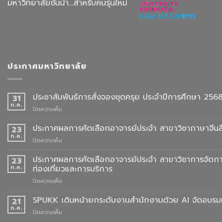
มหาวิทยาลัยชั้นนำ...สำหรับคนรุ่นใหม่
ประกาศมหาวิทยาลัย
ประชาสัมพันธ์การสั่งจองชุดครุย ประจำปีการศึกษา 256
31
ก.ค.
บน
ปิดความเห็น
ประชาสัมพันธ์
การ
ประกาศผลการคัดเลือกอาจารย์ประจำ สาขาวิชาภาษาจีนสื
23
สั่ง
ก.ค.
บน
ปิดความเห็น
จอง
ประกาศ
ชุด
ผล
ประกาศผลการคัดเลือกอาจารย์ประจำ สาขาวิชาการจัดกา
23
ครุย
การ
ก.ค.
ท่องเที่ยวและการบริการ
ประจำ
คัด
ปี
บน
ปิดความเห็น
เลือก
การ
ประกาศ
อาจารย์
ศึกษา
ผล
SPUKK เดินหน้ายกระดับงานสำนักงานด้วย AI จัดอบรมเ
ประจำ
21
2568
การ
สาขา
ก.ค.
บน
ปิดความเห็น
คัด
วิชา
SPUKK