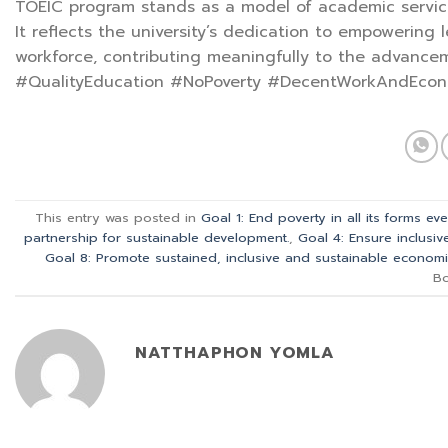
TOEIC program stands as a model of academic service 
It reflects the university’s dedication to empowering 
workforce, contributing meaningfully to the advance
#QualityEducation #NoPoverty #DecentWorkAndEcon
This entry was posted in
Goal 1: End poverty in all its forms e
partnership for sustainable development.
,
Goal 4: Ensure inclusiv
Goal 8: Promote sustained, inclusive and sustainable economi
B
NATTHAPHON YOMLA