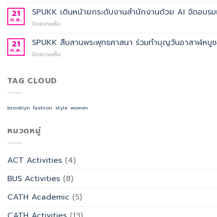
ประกาศ
อาจารย์
ศึกษา
ผล
SPUKK เดินหน้ายกระดับงานสำนักงานด้วย AI จัดอบรมเ
ประจำ
21
2568
การ
สาขา
ก.ค.
บน
ปิดความเห็น
คัด
วิชา
SPUKK
เลือก
ภาษา
เดิน
SPUKK สืบสานพระพุทธศาสนา ร่วมทำบุญวันอาสาฬหบูชา เ
21
อาจารย์
จีน
หน้า
ก.ค.
ประจำ
สื่อสาร
บน
ปิดความเห็น
ยก
สาขา
ธุรกิจ
SPUKK
ระดับ
วิชาการ
สังกัด
สืบสาน
งาน
จัดการ
คณะ
พระพุทธ
TAG CLOUD
สำนักงาน
ธุรกิจ
ศิลป
ศาสนา
ด้วย
โรงแรม
ศาสตร
ร่วม
AI
และ
ทำบุญ
จัด
brooklyn
fashion
style
women
การ
วัน
อบรม
ออกแบบ
อาสาฬหบูชา
เชิง
ประสบการณ์
เข้า
หมวดหมู่
ปฏิบัติ
ท่อง
พรรษา
การ
เที่ยว
และ
“Transforming
สังกัด
รำลึก
Office
วิทยาลัย
ACT Activities
(4)
ผู้
Work
การ
ก่อ
with
บิน
BUS Activities
(8)
ตั้ง
AI”
การ
มหาวิทยาลัย
ท่อง
CATH Academic
(5)
เที่ยว
และ
CATH Activities
(13)
การ