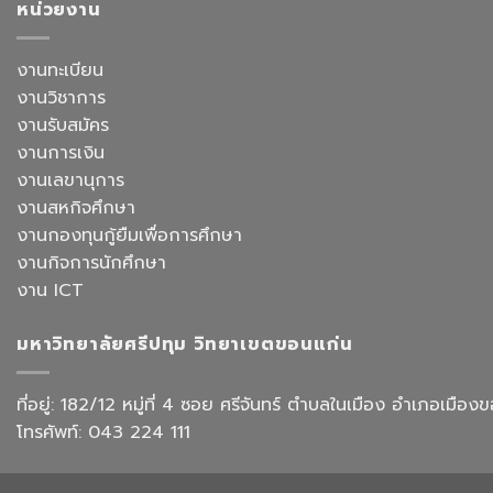
หน้า
หน่วยงาน
ประจำ
สื่อสาร
ยก
สาขา
ธุรกิจ
ระดับ
วิชาการ
สังกัด
งาน
งานทะเบียน
จัดการ
คณะ
สำนักงาน
ธุรกิจ
ศิลป
งานวิชาการ
ด้วย
โรงแรม
ศาสตร
AI
งานรับสมัคร
และ
จัด
การ
งานการเงิน
อบรม
ออกแบบ
เชิง
งานเลขานุการ
ประสบการณ์
ปฏิบัติ
ท่อง
งานสหกิจศึกษา
การ
เที่ยว
“Transforming
งานกองทุนกู้ยืมเพื่อการศึกษา
สังกัด
Office
วิทยาลัย
งานกิจการนักศึกษา
Work
การ
with
งาน ICT
บิน
AI”
การ
ท่อง
มหาวิทยาลัยศรีปทุม วิทยาเขตขอนแก่น
เที่ยว
และ
การ
ที่อยู่: 182/12 หมู่ที่ 4 ซอย ศรีจันทร์ ตำบลในเมือง อำเภอเม
บริการ
โทรศัพท์: 043 224 111