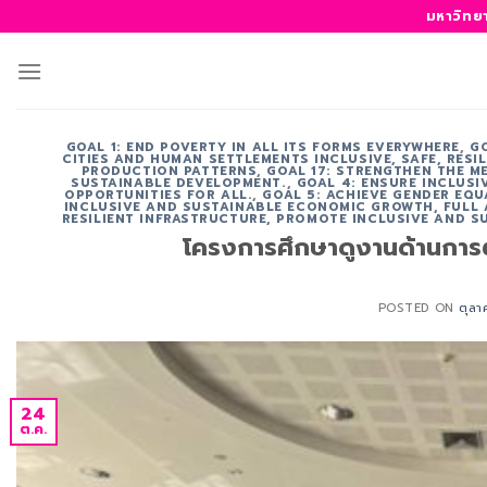
ข้าม
มหาวิทย
ไป
ยัง
เนื้อหา
GOAL 1: END POVERTY IN ALL ITS FORMS EVERYWHERE
,
G
CITIES AND HUMAN SETTLEMENTS INCLUSIVE, SAFE, RESI
PRODUCTION PATTERNS
,
GOAL 17: STRENGTHEN THE M
SUSTAINABLE DEVELOPMENT.
,
GOAL 4: ENSURE INCLUS
OPPORTUNITIES FOR ALL.
,
GOAL 5: ACHIEVE GENDER EQU
INCLUSIVE AND SUSTAINABLE ECONOMIC GROWTH, FULL
RESILIENT INFRASTRUCTURE, PROMOTE INCLUSIVE AND S
โครงการศึกษาดูงานด้านการตล
POSTED ON
ตุล
24
ต.ค.