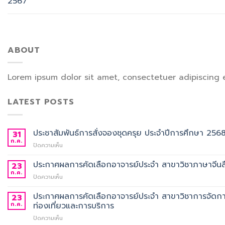
2567
ABOUT
Lorem ipsum dolor sit amet, consectetuer adipiscing 
LATEST POSTS
ประชาสัมพันธ์การสั่งจองชุดครุย ประจำปีการศึกษา 256
31
ก.ค.
บน
ปิดความเห็น
ประชาสัมพันธ์
การ
ประกาศผลการคัดเลือกอาจารย์ประจำ สาขาวิชาภาษาจีนสื
23
สั่ง
ก.ค.
บน
ปิดความเห็น
จอง
ประกาศ
ชุด
ผล
ประกาศผลการคัดเลือกอาจารย์ประจำ สาขาวิชาการจัดกา
23
ครุย
การ
ก.ค.
ท่องเที่ยวและการบริการ
ประจำ
คัด
ปี
บน
ปิดความเห็น
เลือก
การ