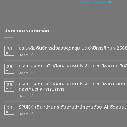
ประกาศมหาวิทยาลัย
ประชาสัมพันธ์การสั่งจองชุดครุย ประจำปีการศึกษา 256
31
ก.ค.
บน
ปิดความเห็น
ประชาสัมพันธ์
การ
ประกาศผลการคัดเลือกอาจารย์ประจำ สาขาวิชาภาษาจีนสื
23
สั่ง
ก.ค.
บน
ปิดความเห็น
จอง
ประกาศ
ชุด
ผล
ประกาศผลการคัดเลือกอาจารย์ประจำ สาขาวิชาการจัดกา
23
ครุย
การ
ก.ค.
ท่องเที่ยวและการบริการ
ประจำ
คัด
ปี
บน
ปิดความเห็น
เลือก
การ
ประกาศ
อาจารย์
ศึกษา
ผล
SPUKK เดินหน้ายกระดับงานสำนักงานด้วย AI จัดอบรมเ
ประจำ
21
2568
การ
สาขา
ก.ค.
บน
ปิดความเห็น
คัด
วิชา
SPUKK
เลือก
ภาษา
เดิน
อาจารย์
จีน