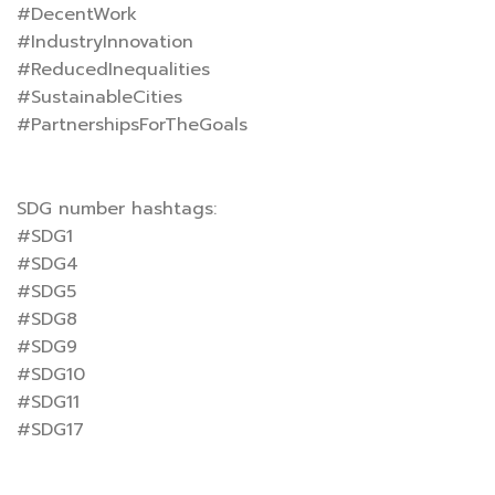
#DecentWork
#IndustryInnovation
#ReducedInequalities
#SustainableCities
#PartnershipsForTheGoals
SDG number hashtags:
#SDG1
#SDG4
#SDG5
#SDG8
#SDG9
#SDG10
#SDG11
#SDG17