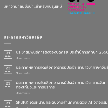
มหาวิทยาลัยชั้นนำ...สำหรับคนรุ่นใหม่
ประกาศมหาวิทยาลัย
ประชาสัมพันธ์การสั่งจองชุดครุย ประจำปีการศึกษา 256
31
ก.ค.
บน
ปิดความเห็น
ประชาสัมพันธ์
การ
ประกาศผลการคัดเลือกอาจารย์ประจำ สาขาวิชาภาษาจีนสื
23
สั่ง
ก.ค.
บน
ปิดความเห็น
จอง
ประกาศ
ชุด
ผล
ประกาศผลการคัดเลือกอาจารย์ประจำ สาขาวิชาการจัดกา
23
ครุย
การ
ก.ค.
ท่องเที่ยวและการบริการ
ประจำ
คัด
ปี
บน
ปิดความเห็น
เลือก
การ
ประกาศ
อาจารย์
ศึกษา
ผล
SPUKK เดินหน้ายกระดับงานสำนักงานด้วย AI จัดอบรมเ
ประจำ
21
2568
การ
สาขา
ก.ค.