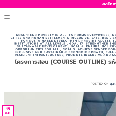
ข้าม
มหาวิทย
ไป
ยัง
เนื้อหา
GOAL 1: END POVERTY IN ALL ITS FORMS EVERYWHERE
,
G
CITIES AND HUMAN SETTLEMENTS INCLUSIVE, SAFE, RESILI
FOR SUSTAINABLE DEVELOPMENT, PROVIDE ACCESS TO
INSTITUTIONS AT ALL LEVELS.
,
GOAL 17: STRENGTHEN TH
SUSTAINABLE DEVELOPMENT.
,
GOAL 4: ENSURE INCLUS
OPPORTUNITIES FOR ALL.
,
GOAL 5: ACHIEVE GENDER EQU
INCLUSIVE AND SUSTAINABLE ECONOMIC GROWTH, FULL
RESILIENT INFRASTRUCTURE, PROMOTE INCLUSIVE AND S
โครงการสอน (COURSE OUTLINE) รหัสวิช
POSTED ON
ตุล
15
ต.ค.