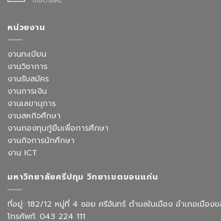
บน
ปิดความเห็น
คัด
วิชา
SPUKK
เลือก
ภาษา
เดิน
อาจารย์
จีน
หน้า
หน่วยงาน
ประจำ
สื่อสาร
ยก
สาขา
ธุรกิจ
ระดับ
วิชาการ
สังกัด
งาน
งานทะเบียน
จัดการ
คณะ
สำนักงาน
ธุรกิจ
ศิลป
งานวิชาการ
ด้วย
โรงแรม
ศาสตร
AI
งานรับสมัคร
และ
จัด
การ
งานการเงิน
อบรม
ออกแบบ
เชิง
งานเลขานุการ
ประสบการณ์
ปฏิบัติ
ท่อง
งานสหกิจศึกษา
การ
เที่ยว
“Transforming
งานกองทุนกู้ยืมเพื่อการศึกษา
สังกัด
Office
วิทยาลัย
งานกิจการนักศึกษา
Work
การ
with
งาน ICT
บิน
AI”
การ
ท่อง
มหาวิทยาลัยศรีปทุม วิทยาเขตขอนแก่น
เที่ยว
และ
การ
ที่อยู่: 182/12 หมู่ที่ 4 ซอย ศรีจันทร์ ตำบลในเมือง อำเภอเม
บริการ
โทรศัพท์: 043 224 111