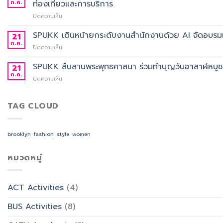
การ
ก.ค.
ท่องเที่ยวและการบริการ
ประจำ
คัด
ปี
บน
ปิดความเห็น
เลือก
การ
ประกาศ
อาจารย์
ศึกษา
ผล
SPUKK เดินหน้ายกระดับงานสำนักงานด้วย AI จัดอบรมเ
ประจำ
21
2568
การ
สาขา
ก.ค.
บน
ปิดความเห็น
คัด
วิชา
SPUKK
เลือก
ภาษา
เดิน
SPUKK สืบสานพระพุทธศาสนา ร่วมทำบุญวันอาสาฬหบูชา เ
21
อาจารย์
จีน
หน้า
ก.ค.
ประจำ
สื่อสาร
บน
ปิดความเห็น
ยก
สาขา
ธุรกิจ
SPUKK
ระดับ
วิชาการ
สังกัด
สืบสาน
งาน
จัดการ
คณะ
พระพุทธ
TAG CLOUD
สำนักงาน
ธุรกิจ
ศิลป
ศาสนา
ด้วย
โรงแรม
ศาสตร
ร่วม
AI
และ
ทำบุญ
จัด
brooklyn
fashion
style
women
การ
วัน
อบรม
ออกแบบ
อาสาฬหบูชา
เชิง
ประสบการณ์
เข้า
หมวดหมู่
ปฏิบัติ
ท่อง
พรรษา
การ
เที่ยว
และ
“Transforming
สังกัด
รำลึก
Office
วิทยาลัย
ACT Activities
(4)
ผู้
Work
การ
ก่อ
with
บิน
BUS Activities
(8)
ตั้ง
AI”
การ
มหาวิทยาลัย
ท่อง