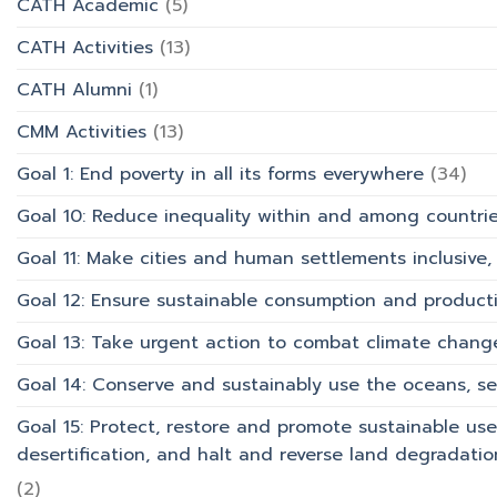
CATH Academic
(5)
เที่ยว
และ
CATH Activities
(13)
การ
บริการ
CATH Alumni
(1)
CMM Activities
(13)
Goal 1: End poverty in all its forms everywhere
(34)
Goal 10: Reduce inequality within and among countri
Goal 11: Make cities and human settlements inclusive, 
Goal 12: Ensure sustainable consumption and product
Goal 13: Take urgent action to combat climate chang
Goal 14: Conserve and sustainably use the oceans, s
Goal 15: Protect, restore and promote sustainable use
desertification, and halt and reverse land degradation
(2)