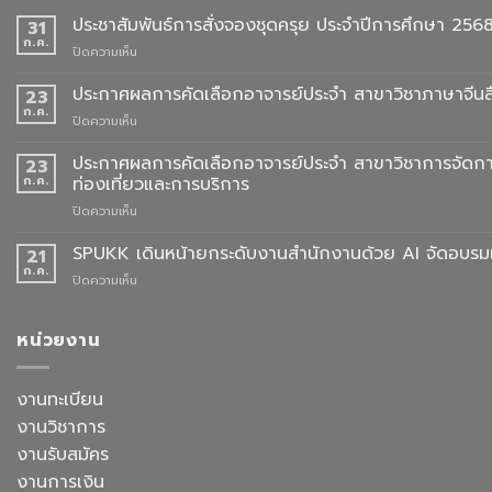
ประชาสัมพันธ์การสั่งจองชุดครุย ประจำปีการศึกษา 256
31
ก.ค.
บน
ปิดความเห็น
ประชาสัมพันธ์
การ
ประกาศผลการคัดเลือกอาจารย์ประจำ สาขาวิชาภาษาจีนสื
23
สั่ง
ก.ค.
บน
ปิดความเห็น
จอง
ประกาศ
ชุด
ผล
ประกาศผลการคัดเลือกอาจารย์ประจำ สาขาวิชาการจัดกา
23
ครุย
การ
ก.ค.
ท่องเที่ยวและการบริการ
ประจำ
คัด
ปี
บน
ปิดความเห็น
เลือก
การ
ประกาศ
อาจารย์
ศึกษา
ผล
SPUKK เดินหน้ายกระดับงานสำนักงานด้วย AI จัดอบรมเ
ประจำ
21
2568
การ
สาขา
ก.ค.
บน
ปิดความเห็น
คัด
วิชา
SPUKK
เลือก
ภาษา
เดิน
อาจารย์
จีน
หน้า
หน่วยงาน
ประจำ
สื่อสาร
ยก
สาขา
ธุรกิจ
ระดับ
วิชาการ
สังกัด
งาน
งานทะเบียน
จัดการ
คณะ
สำนักงาน
ธุรกิจ
ศิลป
งานวิชาการ
ด้วย
โรงแรม
ศาสตร
AI
งานรับสมัคร
และ
จัด
การ
งานการเงิน
อบรม
ออกแบบ