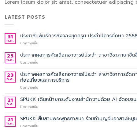
Lorem ipsum dolor sit amet, consectetuer adipiscing 
LATEST POSTS
ประชาสัมพันธ์การสั่งจองชุดครุย ประจำปีการศึกษา 256
31
ก.ค.
บน
ปิดความเห็น
ประชาสัมพันธ์
การ
ประกาศผลการคัดเลือกอาจารย์ประจำ สาขาวิชาภาษาจีนสื
23
สั่ง
ก.ค.
บน
ปิดความเห็น
จอง
ประกาศ
ชุด
ผล
ประกาศผลการคัดเลือกอาจารย์ประจำ สาขาวิชาการจัดกา
23
ครุย
การ
ก.ค.
ท่องเที่ยวและการบริการ
ประจำ
คัด
ปี
บน
ปิดความเห็น
เลือก
การ
ประกาศ
อาจารย์
ศึกษา
ผล
SPUKK เดินหน้ายกระดับงานสำนักงานด้วย AI จัดอบรมเ
ประจำ
21
2568
การ
สาขา
ก.ค.
บน
ปิดความเห็น
คัด
วิชา
SPUKK
เลือก
ภาษา
เดิน
SPUKK สืบสานพระพุทธศาสนา ร่วมทำบุญวันอาสาฬหบูชา เ
21
อาจารย์
จีน
หน้า
ก.ค.
ประจำ
สื่อสาร
บน
ปิดความเห็น
ยก
สาขา
ธุรกิจ
SPUKK
ระดับ
วิชาการ
สังกัด
สืบสาน