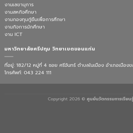
เชิง
งานเลขานุการ
ประสบการณ์
ปฏิบัติ
ท่อง
งานสหกิจศึกษา
การ
เที่ยว
“Transforming
งานกองทุนกู้ยืมเพื่อการศึกษา
สังกัด
Office
วิทยาลัย
งานกิจการนักศึกษา
Work
การ
with
งาน ICT
บิน
AI”
การ
ท่อง
มหาวิทยาลัยศรีปทุม วิทยาเขตขอนแก่น
เที่ยว
และ
การ
ที่อยู่: 182/12 หมู่ที่ 4 ซอย ศรีจันทร์ ตำบลในเมือง อำเภอเม
บริการ
โทรศัพท์: 043 224 111
Copyright 2026 ©
ศูนย์นวัตกรรมการเรียน