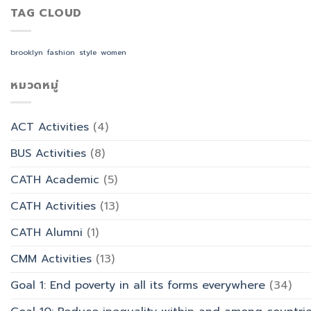
งาน
จัดการ
คณะ
พระพุทธ
TAG CLOUD
สำนักงาน
ธุรกิจ
ศิลป
ศาสนา
ด้วย
โรงแรม
ศาสตร
ร่วม
AI
และ
ทำบุญ
จัด
brooklyn
fashion
style
women
การ
วัน
อบรม
ออกแบบ
อาสาฬหบูชา
เชิง
ประสบการณ์
เข้า
หมวดหมู่
ปฏิบัติ
ท่อง
พรรษา
การ
เที่ยว
และ
“Transforming
สังกัด
รำลึก
Office
วิทยาลัย
ACT Activities
(4)
ผู้
Work
การ
ก่อ
with
บิน
BUS Activities
(8)
ตั้ง
AI”
การ
มหาวิทยาลัย
ท่อง
CATH Academic
(5)
เที่ยว
และ
CATH Activities
(13)
การ
บริการ
CATH Alumni
(1)
CMM Activities
(13)
Goal 1: End poverty in all its forms everywhere
(34)