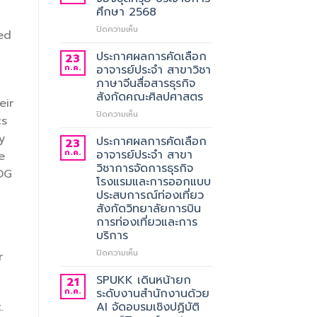
ศึกษา 2568
บน
ปิดความเห็น
ed
ประชาสัมพันธ์
การ
ประกาศผลการคัดเลือก
23
สั่ง
ก.ค.
อาจารย์ประจำ สาขาวิชา
จอง
ภาษาจีนสื่อสารธุรกิจ
ชุด
สังกัดคณะศิลปศาสตร
ครุย
eir
ประจำ
บน
ปิดความเห็น
cs
ปี
ประกาศ
y
การ
ผล
ประกาศผลการคัดเลือก
23
ศึกษา
การ
ก.ค.
อาจารย์ประจำ สาขา
e
2568
คัด
วิชาการจัดการธุรกิจ
SDG
เลือก
โรงแรมและการออกแบบ
อาจารย์
ประสบการณ์ท่องเที่ยว
ประจำ
สังกัดวิทยาลัยการบิน
สาขา
การท่องเที่ยวและการ
วิชา
บริการ
ภาษา
จีน
บน
ปิดความเห็น
r
สื่อสาร
ประกาศ
ธุรกิจ
ผล
SPUKK เดินหน้ายก
21
สังกัด
การ
ก.ค.
ระดับงานสำนักงานด้วย
คณะ
คัด
.
AI จัดอบรมเชิงปฏิบัติ
ศิลป
เลือก