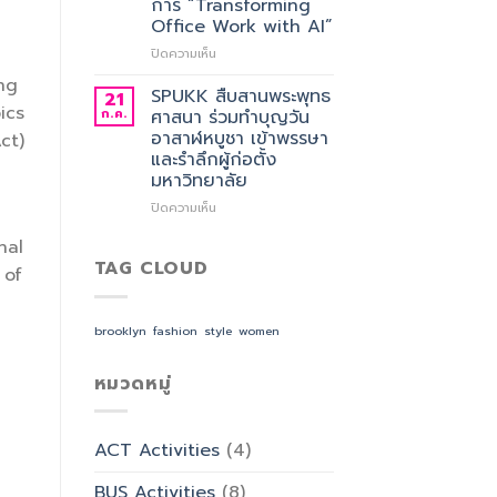
การ “Transforming
ศาสตร
อาจารย์
Office Work with AI”
ประจำ
สาขา
บน
ปิดความเห็น
วิชาการ
SPUKK
ng
จัดการ
เดิน
SPUKK สืบสานพระพุทธ
21
ธุรกิจ
หน้า
ics
ก.ค.
ศาสนา ร่วมทำบุญวัน
โรงแรม
ยก
อาสาฬหบูชา เข้าพรรษา
ct)
และ
ระดับ
และรำลึกผู้ก่อตั้ง
การ
งาน
มหาวิทยาลัย
ออกแบบ
สำนักงาน
ประสบการณ์
ด้วย
บน
ปิดความเห็น
ท่อง
AI
SPUKK
เที่ยว
จัด
nal
สืบสาน
สังกัด
อบรม
พระพุทธ
TAG CLOUD
 of
วิทยาลัย
เชิง
ศาสนา
การ
ปฏิบัติ
ร่วม
บิน
การ
ทำบุญ
brooklyn
fashion
style
women
การ
“Transforming
วัน
ท่อง
Office
อาสาฬหบูชา
เที่ยว
Work
เข้า
หมวดหมู่
และ
with
พรรษา
การ
AI”
และ
บริการ
รำลึก
ACT Activities
(4)
ผู้
ก่อ
BUS Activities
(8)
ตั้ง