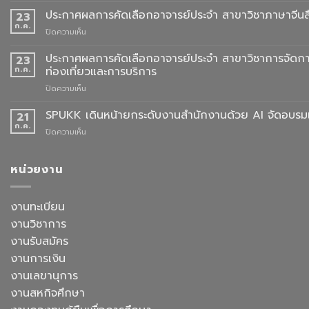
การ
ประกาศผลการคัดเลือกอาจารย์ประจำ สาขาวิชาภาษาจีนสื
23
สั่ง
ก.ค.
บน
ปิดความเห็น
จอง
ประกาศ
ชุด
ผล
ประกาศผลการคัดเลือกอาจารย์ประจำ สาขาวิชาการจัดกา
23
ครุย
การ
ก.ค.
ท่องเที่ยวและการบริการ
ประจำ
คัด
ปี
บน
ปิดความเห็น
เลือก
การ
ประกาศ
อาจารย์
ศึกษา
ผล
SPUKK เดินหน้ายกระดับงานสำนักงานด้วย AI จัดอบรมเ
ประจำ
21
2568
การ
สาขา
ก.ค.
บน
ปิดความเห็น
คัด
วิชา
SPUKK
เลือก
ภาษา
เดิน
อาจารย์
จีน
หน้า
หน่วยงาน
ประจำ
สื่อสาร
ยก
สาขา
ธุรกิจ
ระดับ
วิชาการ
สังกัด
งาน
งานทะเบียน
จัดการ
คณะ
สำนักงาน
ธุรกิจ
ศิลป
งานวิชาการ
ด้วย
โรงแรม
ศาสตร
AI
งานรับสมัคร
และ
จัด
การ
งานการเงิน
อบรม
ออกแบบ
เชิง
งานเลขานุการ
ประสบการณ์
ปฏิบัติ
ท่อง
งานสหกิจศึกษา
การ
เที่ยว
“Transforming