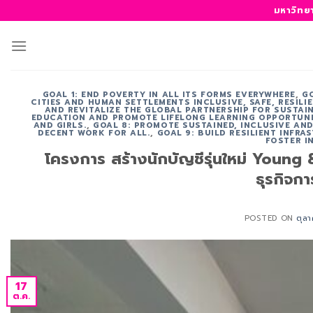
ข้าม
มหาวิทย
ไป
ยัง
เนื้อหา
GOAL 1: END POVERTY IN ALL ITS FORMS EVERYWHERE
,
G
CITIES AND HUMAN SETTLEMENTS INCLUSIVE, SAFE, RESILI
AND REVITALIZE THE GLOBAL PARTNERSHIP FOR SUSTAI
EDUCATION AND PROMOTE LIFELONG LEARNING OPPORTUNIT
AND GIRLS.
,
GOAL 8: PROMOTE SUSTAINED, INCLUSIVE A
DECENT WORK FOR ALL.
,
GOAL 9: BUILD RESILIENT INFR
FOSTER I
โครงการ สร้างนักบัญชีรุ่นใหม่ You
ธุรกิจก
POSTED ON
ตุล
17
ต.ค.