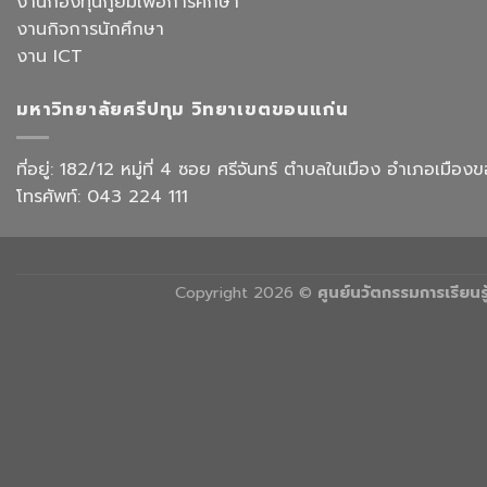
งานกองทุนกู้ยืมเพื่อการศึกษา
สังกัด
Office
วิทยาลัย
งานกิจการนักศึกษา
Work
การ
with
งาน ICT
บิน
AI”
การ
ท่อง
มหาวิทยาลัยศรีปทุม วิทยาเขตขอนแก่น
เที่ยว
และ
การ
ที่อยู่: 182/12 หมู่ที่ 4 ซอย ศรีจันทร์ ตำบลในเมือง อำเภอเม
บริการ
โทรศัพท์: 043 224 111
Copyright 2026 ©
ศูนย์นวัตกรรมการเรียน