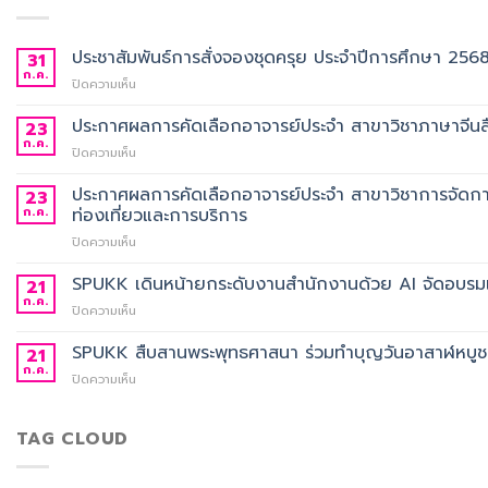
ประชาสัมพันธ์การสั่งจองชุดครุย ประจำปีการศึกษา 256
31
ก.ค.
บน
ปิดความเห็น
ประชาสัมพันธ์
การ
ประกาศผลการคัดเลือกอาจารย์ประจำ สาขาวิชาภาษาจีนสื
23
สั่ง
ก.ค.
บน
ปิดความเห็น
จอง
ประกาศ
ชุด
ผล
ประกาศผลการคัดเลือกอาจารย์ประจำ สาขาวิชาการจัดกา
23
ครุย
การ
ก.ค.
ท่องเที่ยวและการบริการ
ประจำ
คัด
ปี
บน
ปิดความเห็น
เลือก
การ
ประกาศ
อาจารย์
ศึกษา
ผล
SPUKK เดินหน้ายกระดับงานสำนักงานด้วย AI จัดอบรมเ
ประจำ
21
2568
การ
สาขา
ก.ค.
บน
ปิดความเห็น
คัด
วิชา
SPUKK
เลือก
ภาษา
เดิน
SPUKK สืบสานพระพุทธศาสนา ร่วมทำบุญวันอาสาฬหบูชา เ
21
อาจารย์
จีน
หน้า
ก.ค.
ประจำ
สื่อสาร
บน
ปิดความเห็น
ยก
สาขา
ธุรกิจ
SPUKK
ระดับ
วิชาการ
สังกัด
สืบสาน
งาน
จัดการ
คณะ
พระพุทธ
TAG CLOUD
สำนักงาน
ธุรกิจ
ศิลป
ศาสนา
ด้วย
โรงแรม
ศาสตร
ร่วม
AI
และ