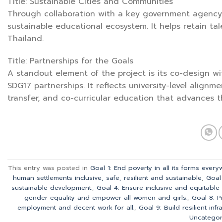
Title: Sustainable Cities and Communities
Through collaboration with a key government agency 
sustainable educational ecosystem. It helps retain t
Thailand.
Title: Partnerships for the Goals
A standout element of the project is its co-design w
SDG17 partnerships. It reflects university-level alig
transfer, and co-curricular education that advances 
This entry was posted in
Goal 1: End poverty in all its forms ever
human settlements inclusive, safe, resilient and sustainable
,
Goal
sustainable development.
,
Goal 4: Ensure inclusive and equitable 
gender equality and empower all women and girls.
,
Goal 8: P
employment and decent work for all.
,
Goal 9: Build resilient inf
Uncategor