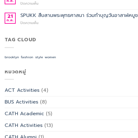
สาขา
ก.ค.
บน
ปิดความเห็น
คัด
วิชา
SPUKK
เลือก
ภาษา
เดิน
SPUKK สืบสานพระพุทธศาสนา ร่วมทำบุญวันอาสาฬหบูชา เ
21
อาจารย์
จีน
หน้า
ก.ค.
ประจำ
สื่อสาร
บน
ปิดความเห็น
ยก
สาขา
ธุรกิจ
SPUKK
ระดับ
วิชาการ
สังกัด
สืบสาน
งาน
จัดการ
คณะ
พระพุทธ
TAG CLOUD
สำนักงาน
ธุรกิจ
ศิลป
ศาสนา
ด้วย
โรงแรม
ศาสตร
ร่วม
AI
และ
ทำบุญ
จัด
brooklyn
fashion
style
women
การ
วัน
อบรม
ออกแบบ
อาสาฬหบูชา
เชิง
ประสบการณ์
เข้า
หมวดหมู่
ปฏิบัติ
ท่อง
พรรษา
การ
เที่ยว
และ
“Transforming
สังกัด
รำลึก
Office
วิทยาลัย
ACT Activities
(4)
ผู้
Work
การ
ก่อ
with
บิน
BUS Activities
(8)
ตั้ง
AI”
การ
มหาวิทยาลัย
ท่อง
CATH Academic
(5)
เที่ยว
และ
CATH Activities
(13)
การ
บริการ
CATH Alumni
(1)