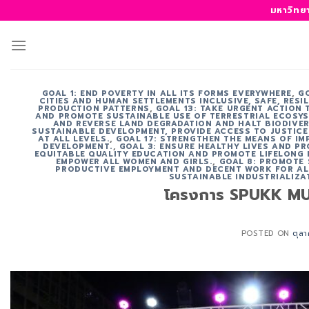
ข้าม
มหาวิทย
ไป
ยัง
เนื้อหา
GOAL 1: END POVERTY IN ALL ITS FORMS EVERYWHERE
,
G
CITIES AND HUMAN SETTLEMENTS INCLUSIVE, SAFE, RESI
PRODUCTION PATTERNS
,
GOAL 13: TAKE URGENT ACTION
AND PROMOTE SUSTAINABLE USE OF TERRESTRIAL ECOSYS
AND REVERSE LAND DEGRADATION AND HALT BIODIVER
SUSTAINABLE DEVELOPMENT, PROVIDE ACCESS TO JUSTICE
AT ALL LEVELS.
,
GOAL 17: STRENGTHEN THE MEANS OF IM
DEVELOPMENT.
,
GOAL 3: ENSURE HEALTHY LIVES AND PR
EQUITABLE QUALITY EDUCATION AND PROMOTE LIFELONG 
EMPOWER ALL WOMEN AND GIRLS.
,
GOAL 8: PROMOTE 
PRODUCTIVE EMPLOYMENT AND DECENT WORK FOR AL
SUSTAINABLE INDUSTRIALIZA
โครงการ SPUKK MU
POSTED ON
ตุล