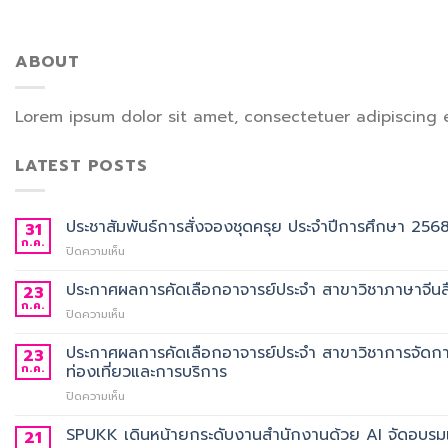
ABOUT
Lorem ipsum dolor sit amet, consectetuer adipiscing 
LATEST POSTS
ประชาสัมพันธ์การสั่งจองชุดครุย ประจำปีการศึกษา 256
31
ก.ค.
บน
ปิดความเห็น
ประชาสัมพันธ์
การ
ประกาศผลการคัดเลือกอาจารย์ประจำ สาขาวิชาภาษาจีนสื
23
สั่ง
ก.ค.
บน
ปิดความเห็น
จอง
ประกาศ
ชุด
ผล
ประกาศผลการคัดเลือกอาจารย์ประจำ สาขาวิชาการจัดกา
23
ครุย
การ
ก.ค.
ท่องเที่ยวและการบริการ
ประจำ
คัด
ปี
บน
ปิดความเห็น
เลือก
การ
ประกาศ
อาจารย์
ศึกษา
ผล
SPUKK เดินหน้ายกระดับงานสำนักงานด้วย AI จัดอบรมเ
ประจำ
21
2568
การ