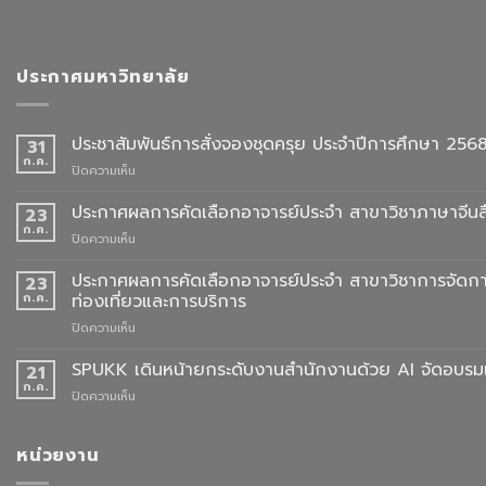
ประกาศมหาวิทยาลัย
ประชาสัมพันธ์การสั่งจองชุดครุย ประจำปีการศึกษา 256
31
ก.ค.
บน
ปิดความเห็น
ประชาสัมพันธ์
การ
ประกาศผลการคัดเลือกอาจารย์ประจำ สาขาวิชาภาษาจีนสื
23
สั่ง
ก.ค.
บน
ปิดความเห็น
จอง
ประกาศ
ชุด
ผล
ประกาศผลการคัดเลือกอาจารย์ประจำ สาขาวิชาการจัดกา
23
ครุย
การ
ก.ค.
ท่องเที่ยวและการบริการ
ประจำ
คัด
ปี
บน
ปิดความเห็น
เลือก
การ
ประกาศ
อาจารย์
ศึกษา
ผล
SPUKK เดินหน้ายกระดับงานสำนักงานด้วย AI จัดอบรมเ
ประจำ
21
2568
การ
สาขา
ก.ค.
บน
ปิดความเห็น
คัด
วิชา
SPUKK
เลือก
ภาษา
เดิน
อาจารย์
จีน
หน้า
หน่วยงาน
ประจำ
สื่อสาร
ยก
สาขา
ธุรกิจ