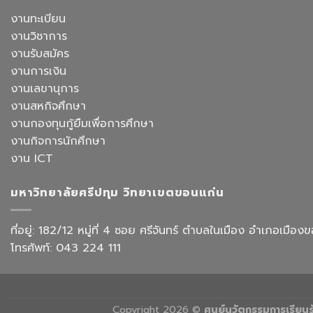
ระดับ
วิชาการ
สังกัด
งาน
งานทะเบียน
จัดการ
คณะ
สำนักงาน
ธุรกิจ
ศิลป
งานวิชาการ
ด้วย
โรงแรม
ศาสตร
AI
งานรับสมัคร
และ
จัด
การ
งานการเงิน
อบรม
ออกแบบ
เชิง
งานเลขานุการ
ประสบการณ์
ปฏิบัติ
ท่อง
งานสหกิจศึกษา
การ
เที่ยว
“Transforming
งานกองทุนกู้ยืมเพื่อการศึกษา
สังกัด
Office
วิทยาลัย
งานกิจการนักศึกษา
Work
การ
with
งาน ICT
บิน
AI”
การ
ท่อง
มหาวิทยาลัยศรีปทุม วิทยาเขตขอนแก่น
เที่ยว
และ
การ
ที่อยู่: 182/12 หมู่ที่ 4 ซอย ศรีจันทร์ ตำบลในเมือง อำเภอเม
บริการ
โทรศัพท์: 043 224 111
Copyright 2026 ©
ศูนย์นวัตกรรมการเรียน