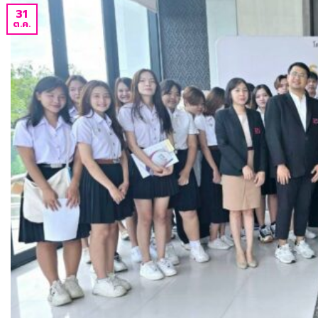
31
ต.ค.