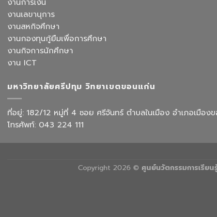
งานการเงิน
อบรม
ออกแบบ
เชิง
งานเลขานุการ
ประสบการณ์
ปฏิบัติ
ท่อง
งานสหกิจศึกษา
การ
เที่ยว
“Transforming
งานกองทุนกู้ยืมเพื่อการศึกษา
สังกัด
Office
วิทยาลัย
งานกิจการนักศึกษา
Work
การ
with
งาน ICT
บิน
AI”
การ
ท่อง
มหาวิทยาลัยศรีปทุม วิทยาเขตขอนแก่น
เที่ยว
และ
การ
ที่อยู่: 182/12 หมู่ที่ 4 ซอย ศรีจันทร์ ตำบลในเมือง อำเภอเม
บริการ
โทรศัพท์: 043 224 111
Copyright 2026 ©
ศูนย์นวัตกรรมการเรียน