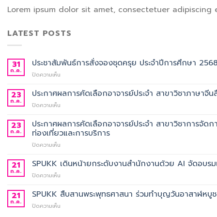
Lorem ipsum dolor sit amet, consectetuer adipiscing 
LATEST POSTS
ประชาสัมพันธ์การสั่งจองชุดครุย ประจำปีการศึกษา 256
31
ก.ค.
บน
ปิดความเห็น
ประชาสัมพันธ์
การ
ประกาศผลการคัดเลือกอาจารย์ประจำ สาขาวิชาภาษาจีนสื
23
สั่ง
ก.ค.
บน
ปิดความเห็น
จอง
ประกาศ
ชุด
ผล
ประกาศผลการคัดเลือกอาจารย์ประจำ สาขาวิชาการจัดกา
23
ครุย
การ
ก.ค.
ท่องเที่ยวและการบริการ
ประจำ
คัด
ปี
บน
ปิดความเห็น
เลือก
การ
ประกาศ
อาจารย์
ศึกษา
ผล
SPUKK เดินหน้ายกระดับงานสำนักงานด้วย AI จัดอบรมเ
ประจำ
21
2568
การ
สาขา
ก.ค.
บน
ปิดความเห็น
คัด
วิชา
SPUKK
เลือก
ภาษา
เดิน
SPUKK สืบสานพระพุทธศาสนา ร่วมทำบุญวันอาสาฬหบูชา เ
21
อาจารย์
จีน
หน้า
ก.ค.
ประจำ
สื่อสาร
บน
ปิดความเห็น
ยก
สาขา
ธุรกิจ
SPUKK
ระดับ