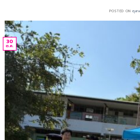
POSTED ON
ตุล
30
ต.ค.