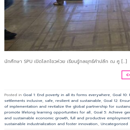
นักศึกษา SPU เปิดโลกโชวห่วย เรียนรู้กลยุทธ์ค้าปลีก ณ ศู […]
C
Posted in
Goal 1: End poverty in all its forms everywhere
,
Goal 10:
settlements inclusive, safe, resilient and sustainable
,
Goal 12: Ensu
of implementation and revitalize the global partnership for sustai
promote lifelong learning opportunities for all.
,
Goal 5: Achieve ge
and sustainable economic growth, full and productive employment 
sustainable industrialization and foster innovation.
,
Uncategorized