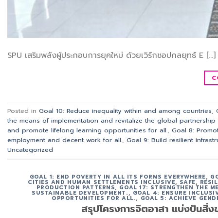
SPU เสริมพลังผู้ประกอบการยุคใหม่ ด้วยเวิร์กชอปกลยุทธ์ E […]
C
Posted in
Goal 10: Reduce inequality within and among countries
,
the means of implementation and revitalize the global partnership
and promote lifelong learning opportunities for all.
,
Goal 8: Promot
employment and decent work for all.
,
Goal 9: Build resilient infras
Uncategorized
GOAL 1: END POVERTY IN ALL ITS FORMS EVERYWHERE
,
G
CITIES AND HUMAN SETTLEMENTS INCLUSIVE, SAFE, RESI
PRODUCTION PATTERNS
,
GOAL 17: STRENGTHEN THE M
SUSTAINABLE DEVELOPMENT.
,
GOAL 4: ENSURE INCLUS
OPPORTUNITIES FOR ALL.
,
GOAL 5: ACHIEVE GEND
สรุปโครงการจิตอาสา แบ่งปันสิ