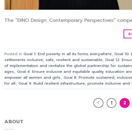
The “DINO Design: Contemporary Perspectives” compet
C
Posted in
Goal 1: End poverty in all its forms everywhere
,
Goal 10:
settlements inclusive, safe, resilient and sustainable
,
Goal 12: Ensu
of implementation and revitalize the global partnership for sustai
ages.
,
Goal 4: Ensure inclusive and equitable quality education and
empower all women and girls.
,
Goal 8: Promote sustained, inclusi
for all.
,
Goal 9: Build resilient infrastructure, promote inclusive and 
1
2
ABOUT