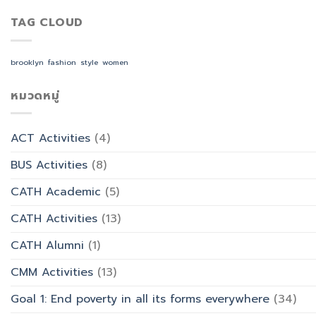
วิชาการ
สังกัด
สืบสาน
งาน
จัดการ
คณะ
พระพุทธ
TAG CLOUD
สำนักงาน
ธุรกิจ
ศิลป
ศาสนา
ด้วย
โรงแรม
ศาสตร
ร่วม
AI
และ
ทำบุญ
จัด
brooklyn
fashion
style
women
การ
วัน
อบรม
ออกแบบ
อาสาฬหบูชา
เชิง
ประสบการณ์
เข้า
หมวดหมู่
ปฏิบัติ
ท่อง
พรรษา
การ
เที่ยว
และ
“Transforming
สังกัด
รำลึก
Office
วิทยาลัย
ACT Activities
(4)
ผู้
Work
การ
ก่อ
with
บิน
BUS Activities
(8)
ตั้ง
AI”
การ
มหาวิทยาลัย
ท่อง
CATH Academic
(5)
เที่ยว
และ
CATH Activities
(13)
การ
บริการ
CATH Alumni
(1)
CMM Activities
(13)
Goal 1: End poverty in all its forms everywhere
(34)