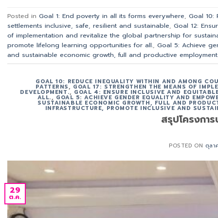
Posted in
Goal 1: End poverty in all its forms everywhere
,
Goal 10:
settlements inclusive, safe, resilient and sustainable
,
Goal 12: Ensu
of implementation and revitalize the global partnership for sustai
promote lifelong learning opportunities for all.
,
Goal 5: Achieve ge
and sustainable economic growth, full and productive employment 
GOAL 10: REDUCE INEQUALITY WITHIN AND AMONG CO
PATTERNS
,
GOAL 17: STRENGTHEN THE MEANS OF IMPL
DEVELOPMENT.
,
GOAL 4: ENSURE INCLUSIVE AND EQUITABL
ALL.
,
GOAL 5: ACHIEVE GENDER EQUALITY AND EMPOW
SUSTAINABLE ECONOMIC GROWTH, FULL AND PRODUCT
INFRASTRUCTURE, PROMOTE INCLUSIVE AND SUSTAI
สรุปโครงกา
POSTED ON
ตุลา
29
ต.ค.