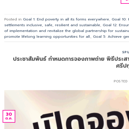
Posted in
Goal 1: End poverty in all its forms everywhere
,
Goal 10:
settlements inclusive, safe, resilient and sustainable
,
Goal 12: Ensu
of implementation and revitalize the global partnership for sustai
promote lifelong learning opportunities for all.
,
Goal 5: Achieve ge
SP
ประชาสัมพันธ์ กำหนดการจองภาพถ่าย พิธีประ
ศรีป
POSTED
30
ต.ค.