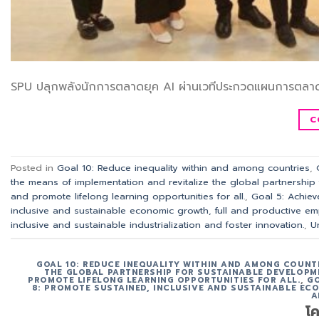
SPU ปลุกพลังนักการตลาดยุค AI ผ่านเวทีประกวดแผนการตลาด
C
Posted in
Goal 10: Reduce inequality within and among countries
,
the means of implementation and revitalize the global partnership
and promote lifelong learning opportunities for all.
,
Goal 5: Achiev
inclusive and sustainable economic growth, full and productive em
inclusive and sustainable industrialization and foster innovation.
,
U
GOAL 10: REDUCE INEQUALITY WITHIN AND AMONG COUNT
THE GLOBAL PARTNERSHIP FOR SUSTAINABLE DEVELOPM
PROMOTE LIFELONG LEARNING OPPORTUNITIES FOR ALL.
,
GO
8: PROMOTE SUSTAINED, INCLUSIVE AND SUSTAINABLE E
A
โค