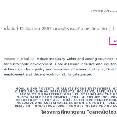
POSTED ON
ตุลา
เมื่อวันที่ 12 ธันวาคม 2567 คณะบริหารธุรกิจ มหาวิทยาลัย […]
C
Posted in
Goal 10: Reduce inequality within and among countries
,
for sustainable development.
,
Goal 4: Ensure inclusive and equitabl
Achieve gender equality and empower all women and girls.
,
Goal 8
employment and decent work for all.
,
Uncategorized
GOAL 1: END POVERTY IN ALL ITS FORMS EVERYWHERE
,
G
CITIES AND HUMAN SETTLEMENTS INCLUSIVE, SAFE, RESI
PRODUCTION PATTERNS
,
GOAL 17: STRENGTHEN THE M
SUSTAINABLE DEVELOPMENT.
,
GOAL 4: ENSURE INCLUS
OPPORTUNITIES FOR ALL.
,
GOAL 5: ACHIEVE GENDER EQU
INCLUSIVE AND SUSTAINABLE ECONOMIC GROWTH, FULL
RESILIENT INFRASTRUCTURE, PROMOTE INCLUSIVE AND S
โครงการศึกษาดูงาน “ตลาดนัดโชวห่