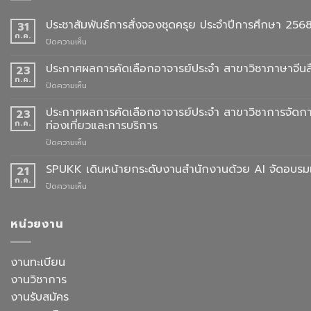
ประชาสัมพันธ์การสั่งจองชุดครุย ประจำปีการศึกษา 256
31
ก.ค.
บน
ปิดความเห็น
ประชาสัมพันธ์
การ
ประกาศผลการคัดเลือกอาจารย์ประจำ สาขาวิชาภาษาจีนสื
23
สั่ง
ก.ค.
บน
ปิดความเห็น
จอง
ประกาศ
ชุด
ผล
ประกาศผลการคัดเลือกอาจารย์ประจำ สาขาวิชาการจัดกา
23
ครุย
การ
ก.ค.
ท่องเที่ยวและการบริการ
ประจำ
คัด
ปี
บน
ปิดความเห็น
เลือก
การ
ประกาศ
อาจารย์
ศึกษา
ผล
SPUKK เดินหน้ายกระดับงานสำนักงานด้วย AI จัดอบรมเ
ประจำ
21
2568
การ
สาขา
ก.ค.
บน
ปิดความเห็น
คัด
วิชา
SPUKK
เลือก
ภาษา
เดิน
อาจารย์
จีน
หน้า
หน่วยงาน
ประจำ
สื่อสาร
ยก
สาขา
ธุรกิจ
ระดับ
วิชาการ
สังกัด
งาน
งานทะเบียน
จัดการ
คณะ
สำนักงาน
ธุรกิจ
ศิลป
งานวิชาการ
ด้วย
โรงแรม
ศาสตร
AI
งานรับสมัคร
และ
จัด
การ