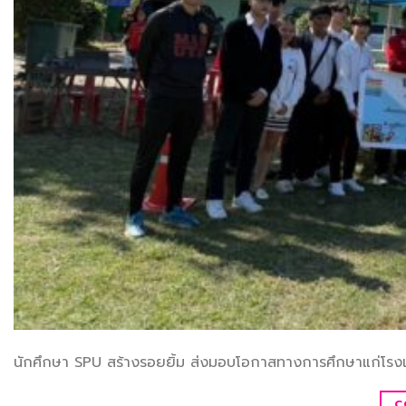
นักศึกษา SPU สร้างรอยยิ้ม ส่งมอบโอกาสทางการศึกษาแก่โรงเ
C