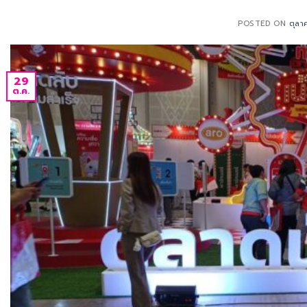
POSTED ON
ตุลา
29
ต.ค.