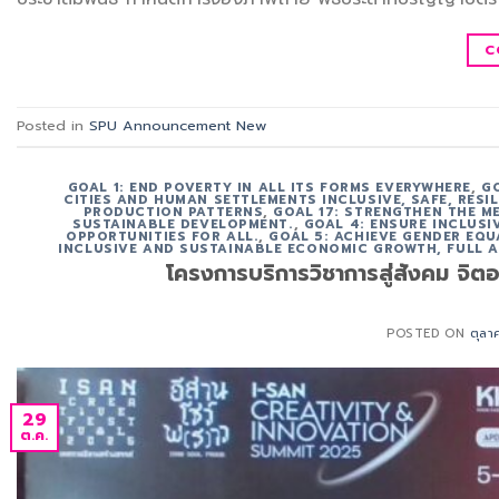
C
Posted in
SPU Announcement New
GOAL 1: END POVERTY IN ALL ITS FORMS EVERYWHERE
,
G
CITIES AND HUMAN SETTLEMENTS INCLUSIVE, SAFE, RESI
PRODUCTION PATTERNS
,
GOAL 17: STRENGTHEN THE M
SUSTAINABLE DEVELOPMENT.
,
GOAL 4: ENSURE INCLUS
OPPORTUNITIES FOR ALL.
,
GOAL 5: ACHIEVE GENDER EQU
INCLUSIVE AND SUSTAINABLE ECONOMIC GROWTH, FULL 
โครงการบริการวิชาการสู่สังคม จ
POSTED ON
ตุลา
29
ต.ค.