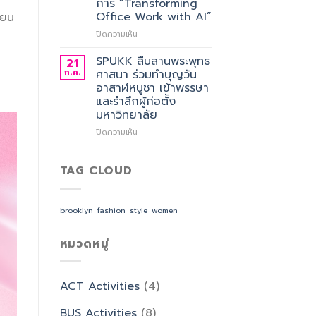
การ “Transforming
ศาสตร
อาจารย์
Office Work with AI”
ียน
ประจำ
สาขา
บน
ปิดความเห็น
วิชาการ
SPUKK
จัดการ
เดิน
SPUKK สืบสานพระพุทธ
21
ธุรกิจ
หน้า
ก.ค.
ศาสนา ร่วมทำบุญวัน
โรงแรม
ยก
อาสาฬหบูชา เข้าพรรษา
และ
ระดับ
และรำลึกผู้ก่อตั้ง
การ
งาน
มหาวิทยาลัย
ออกแบบ
สำนักงาน
ประสบการณ์
ด้วย
บน
ปิดความเห็น
ท่อง
AI
SPUKK
เที่ยว
จัด
สืบสาน
สังกัด
อบรม
พระพุทธ
TAG CLOUD
วิทยาลัย
เชิง
ศาสนา
การ
ปฏิบัติ
ร่วม
บิน
การ
ทำบุญ
brooklyn
fashion
style
women
การ
“Transforming
วัน
ท่อง
Office
อาสาฬหบูชา
เที่ยว
Work
เข้า
หมวดหมู่
และ
with
พรรษา
การ
AI”
และ
บริการ
รำลึก
ACT Activities
(4)
ผู้
ก่อ
BUS Activities
(8)
ตั้ง