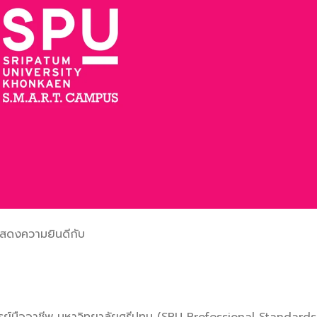
แสดงความยินดีกับ
รย์มืออาชีพ มหาวิทยาลัยศรีปทุม (SPU Professional Standards