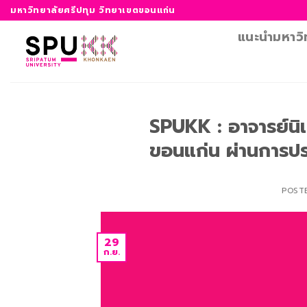
ข้าม
มหาวิทยาลัยศรีปทุม วิทยาเขตขอนแก่น
ไป
แนะนำมหาวิ
ยัง
เนื้อหา
SPUKK : อาจารย์นิ
ขอนแก่น ผ่านการป
POST
29
ก.ย.