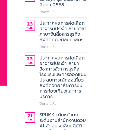
ศึกษา 2568
บน
ปิดความเห็น
ประชาสัมพันธ์
การ
ประกาศผลการคัดเลือก
23
สั่ง
ก.ค.
อาจารย์ประจำ สาขาวิชา
จอง
ภาษาจีนสื่อสารธุรกิจ
ชุด
สังกัดคณะศิลปศาสตร
ครุย
ประจำ
บน
ปิดความเห็น
ปี
ประกาศ
การ
ผล
ประกาศผลการคัดเลือก
23
ศึกษา
การ
ก.ค.
อาจารย์ประจำ สาขา
2568
คัด
วิชาการจัดการธุรกิจ
เลือก
โรงแรมและการออกแบบ
อาจารย์
ประสบการณ์ท่องเที่ยว
ประจำ
สังกัดวิทยาลัยการบิน
สาขา
การท่องเที่ยวและการ
วิชา
บริการ
ภาษา
จีน
บน
ปิดความเห็น
สื่อสาร
ประกาศ
ธุรกิจ
ผล
SPUKK เดินหน้ายก
21
สังกัด
การ
ก.ค.
ระดับงานสำนักงานด้วย
คณะ
คัด
AI จัดอบรมเชิงปฏิบัติ
ศิลป
เลือก