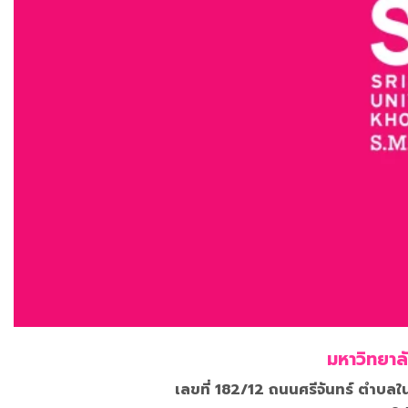
มหาวิทยาล
เลขที่ 182/12 ถนนศรีจันทร์ ตำบ