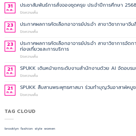
ประชาสัมพันธ์การสั่งจองชุดครุย ประจำปีการศึกษา 256
31
ก.ค.
บน
ปิดความเห็น
ประชาสัมพันธ์
การ
ประกาศผลการคัดเลือกอาจารย์ประจำ สาขาวิชาภาษาจีนสื
23
สั่ง
ก.ค.
บน
ปิดความเห็น
จอง
ประกาศ
ชุด
ผล
ประกาศผลการคัดเลือกอาจารย์ประจำ สาขาวิชาการจัดกา
23
ครุย
การ
ก.ค.
ท่องเที่ยวและการบริการ
ประจำ
คัด
ปี
บน
ปิดความเห็น
เลือก
การ
ประกาศ
อาจารย์
ศึกษา
ผล
SPUKK เดินหน้ายกระดับงานสำนักงานด้วย AI จัดอบรมเ
ประจำ
21
2568
การ
สาขา
ก.ค.
บน
ปิดความเห็น
คัด
วิชา
SPUKK
เลือก
ภาษา
เดิน
SPUKK สืบสานพระพุทธศาสนา ร่วมทำบุญวันอาสาฬหบูชา เ
21
อาจารย์
จีน
หน้า
ก.ค.
ประจำ
สื่อสาร
บน
ปิดความเห็น
ยก
สาขา
ธุรกิจ
SPUKK
ระดับ
วิชาการ
สังกัด
สืบสาน
งาน
จัดการ
คณะ
พระพุทธ
TAG CLOUD
สำนักงาน
ธุรกิจ
ศิลป
ศาสนา
ด้วย
โรงแรม
ศาสตร
ร่วม
AI
และ
ทำบุญ
จัด
brooklyn
fashion
style
women
การ
วัน
อบรม
ออกแบบ
อาสาฬหบูชา