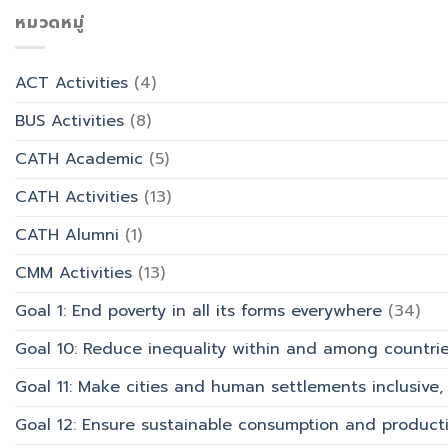
เชิง
ประสบการณ์
เข้า
หมวดหมู่
ปฏิบัติ
ท่อง
พรรษา
การ
เที่ยว
และ
“Transforming
สังกัด
รำลึก
Office
วิทยาลัย
ACT Activities
(4)
ผู้
Work
การ
ก่อ
with
บิน
BUS Activities
(8)
ตั้ง
AI”
การ
มหาวิทยาลัย
ท่อง
CATH Academic
(5)
เที่ยว
และ
CATH Activities
(13)
การ
บริการ
CATH Alumni
(1)
CMM Activities
(13)
Goal 1: End poverty in all its forms everywhere
(34)
Goal 10: Reduce inequality within and among countri
Goal 11: Make cities and human settlements inclusive, 
Goal 12: Ensure sustainable consumption and product