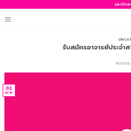
ข้าม
มหาวิทย
ไป
ยัง
เนื้อหา
UNCAT
รับสมัครอาจารย์ประจำส
POSTED
02
เม.ย.