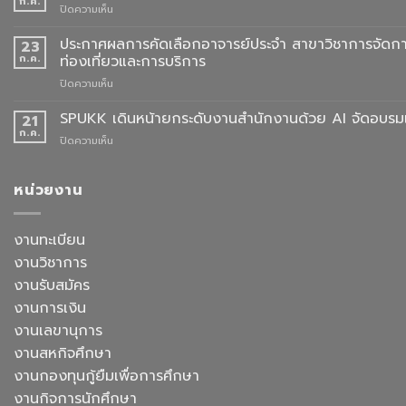
ก.ค.
บน
ปิดความเห็น
จอง
ประกาศ
ชุด
ผล
ประกาศผลการคัดเลือกอาจารย์ประจำ สาขาวิชาการจัดกา
23
ครุย
การ
ก.ค.
ท่องเที่ยวและการบริการ
ประจำ
คัด
ปี
บน
ปิดความเห็น
เลือก
การ
ประกาศ
อาจารย์
ศึกษา
ผล
SPUKK เดินหน้ายกระดับงานสำนักงานด้วย AI จัดอบรมเ
ประจำ
21
2568
การ
สาขา
ก.ค.
บน
ปิดความเห็น
คัด
วิชา
SPUKK
เลือก
ภาษา
เดิน
อาจารย์
จีน
หน้า
หน่วยงาน
ประจำ
สื่อสาร
ยก
สาขา
ธุรกิจ
ระดับ
วิชาการ
สังกัด
งาน
งานทะเบียน
จัดการ
คณะ
สำนักงาน
ธุรกิจ
ศิลป
งานวิชาการ
ด้วย
โรงแรม
ศาสตร
AI
งานรับสมัคร
และ
จัด
การ
งานการเงิน
อบรม
ออกแบบ
เชิง
งานเลขานุการ
ประสบการณ์
ปฏิบัติ
ท่อง
งานสหกิจศึกษา
การ
เที่ยว
“Transforming
งานกองทุนกู้ยืมเพื่อการศึกษา
สังกัด
Office
วิทยาลัย
งานกิจการนักศึกษา
Work