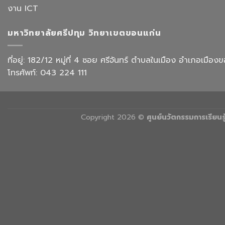
การ
with
งาน ICT
บิน
AI”
การ
ท่อง
มหาวิทยาลัยศรีปทุม วิทยาเขตขอนแก่น
เที่ยว
และ
การ
ที่อยู่: 182/12 หมู่ที่ 4 ซอย ศรีจันทร์ ตำบลในเมือง อำเภอเม
บริการ
โทรศัพท์: 043 224 111
Copyright 2026 ©
ศูนย์นวัตกรรมการเรียน