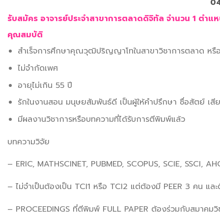
04
รับสมัคร อาจารย์ประจำสาขาการตลาดดิจิทัล จำนวน 1 ตำแห
คุณสมบัติ
สำเร็จการศึกษาคุณวุฒิปริญญาโทในสาขาวิชาการตลาด หรือสา
ไม่จำกัดเพศ
อายุไม่เกิน 55 ปี
รักในงานสอน มนุษยสัมพันธ์ดี เป็นผู้ให้คำปรึกษา ซื่อสัตย์ เสี
มีผลงานวิชาการหรือบทความที่ได้รับการตีพิมพ์แล้ว
บทความวิจัย
– ERIC, MATHSCINET, PUBMED, SCOPUS, SCIE, SSCI, AH
– ไม่จำเป็นต้องเป็น TCI1 หรือ TCI2 แต่ต้องมี PEER 3 คน และต
– PROCEEDINGS ที่ตีพิมพ์ FULL PAPER ต้องร่วมกับสมาคมวิชาช