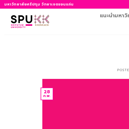
ข้าม
มหาวิทยาลัยศรีปทุม วิทยาเขตขอนแก่น
ไป
แนะนำมหาวิ
ยัง
เนื้อหา
POST
28
ก.พ.