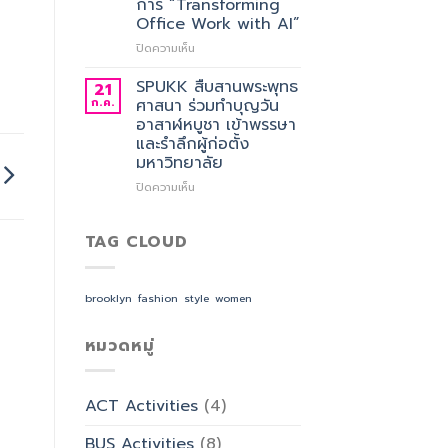
การ “Transforming
ศาสตร
อาจารย์
Office Work with AI”
ประจำ
สาขา
บน
ปิดความเห็น
วิชาการ
SPUKK
จัดการ
เดิน
SPUKK สืบสานพระพุทธ
21
ธุรกิจ
หน้า
ก.ค.
ศาสนา ร่วมทำบุญวัน
โรงแรม
ยก
อาสาฬหบูชา เข้าพรรษา
และ
ระดับ
และรำลึกผู้ก่อตั้ง
การ
งาน
มหาวิทยาลัย
ออกแบบ
สำนักงาน
ประสบการณ์
ด้วย
บน
ปิดความเห็น
ท่อง
AI
SPUKK
เที่ยว
จัด
สืบสาน
สังกัด
อบรม
พระพุทธ
TAG CLOUD
วิทยาลัย
เชิง
ศาสนา
การ
ปฏิบัติ
ร่วม
บิน
การ
ทำบุญ
brooklyn
fashion
style
women
การ
“Transforming
วัน
ท่อง
Office
อาสาฬหบูชา
เที่ยว
Work
เข้า
หมวดหมู่
และ
with
พรรษา
การ
AI”
และ
บริการ
รำลึก
ACT Activities
(4)
ผู้
ก่อ
BUS Activities
(8)
ตั้ง