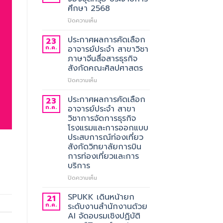
ศึกษา 2568
บน
ปิดความเห็น
ประชาสัมพันธ์
การ
ประกาศผลการคัดเลือก
23
สั่ง
ก.ค.
อาจารย์ประจำ สาขาวิชา
จอง
ภาษาจีนสื่อสารธุรกิจ
ชุด
สังกัดคณะศิลปศาสตร
ครุย
ประจำ
บน
ปิดความเห็น
ปี
ประกาศ
การ
ผล
ประกาศผลการคัดเลือก
23
ศึกษา
การ
ก.ค.
อาจารย์ประจำ สาขา
2568
คัด
วิชาการจัดการธุรกิจ
เลือก
โรงแรมและการออกแบบ
อาจารย์
ประสบการณ์ท่องเที่ยว
ประจำ
สังกัดวิทยาลัยการบิน
สาขา
การท่องเที่ยวและการ
วิชา
บริการ
ภาษา
จีน
บน
ปิดความเห็น
สื่อสาร
ประกาศ
ธุรกิจ
ผล
SPUKK เดินหน้ายก
21
สังกัด
การ
ก.ค.
ระดับงานสำนักงานด้วย
คณะ
คัด
AI จัดอบรมเชิงปฏิบัติ
ศิลป
เลือก