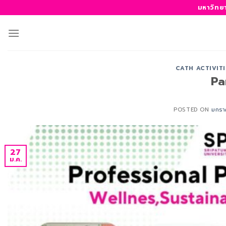
ข้าม
มหาวิทย
ไป
ยัง
เนื้อหา
CATH ACTIVITI
Pa
POSTED ON
มกรา
27
ม.ค.