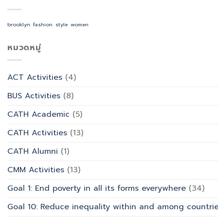
ศิลป
ศาสนา
ด้วย
โรงแรม
ศาสตร
ร่วม
AI
และ
ทำบุญ
จัด
brooklyn
fashion
style
women
การ
วัน
อบรม
ออกแบบ
อาสาฬหบูชา
เชิง
ประสบการณ์
เข้า
หมวดหมู่
ปฏิบัติ
ท่อง
พรรษา
การ
เที่ยว
และ
“Transforming
สังกัด
รำลึก
Office
วิทยาลัย
ACT Activities
(4)
ผู้
Work
การ
ก่อ
with
บิน
BUS Activities
(8)
ตั้ง
AI”
การ
มหาวิทยาลัย
ท่อง
CATH Academic
(5)
เที่ยว
และ
CATH Activities
(13)
การ
บริการ
CATH Alumni
(1)
CMM Activities
(13)
Goal 1: End poverty in all its forms everywhere
(34)
Goal 10: Reduce inequality within and among countri