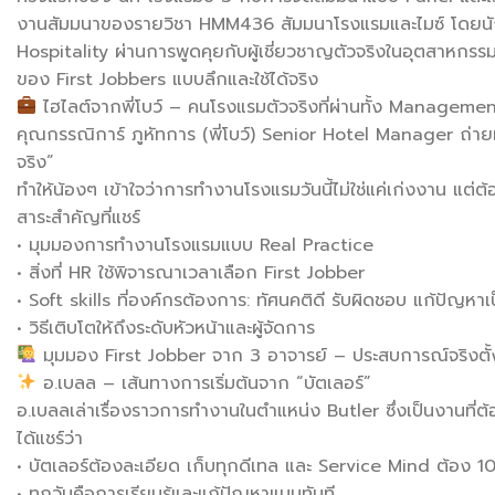
งานสัมมนาของรายวิชา HMM436 สัมมนาโรงแรมและไมซ์ โดยนักศ
Hospitality ผ่านการพูดคุยกับผู้เชี่ยวชาญตัวจริงในอุตสาหกร
ของ First Jobbers แบบลึกและใช้ได้จริง
ไฮไลต์จากพี่โบว์ – คนโรงแรมตัวจริงที่ผ่านทั้ง Manageme
คุณกรรณิการ์ ภูหัทการ (พี่โบว์) Senior Hotel Manager ถ่
จริง”
ทำให้น้องๆ เข้าใจว่าการทำงานโรงแรมวันนี้ไม่ใช่แค่เก่งงาน แต่ต้อ
สาระสำคัญที่แชร์
• มุมมองการทำงานโรงแรมแบบ Real Practice
• สิ่งที่ HR ใช้พิจารณาเวลาเลือก First Jobber
• Soft skills ที่องค์กรต้องการ: ทัศนคติดี รับผิดชอบ แก้ปัญหาเป
• วิธีเติบโตให้ถึงระดับหัวหน้าและผู้จัดการ
มุมมอง First Jobber จาก 3 อาจารย์ – ประสบการณ์จริงตั้
อ.เบลล – เส้นทางการเริ่มต้นจาก “บัตเลอร์”
อ.เบลลเล่าเรื่องราวการทำงานในตำแหน่ง Butler ซึ่งเป็นงานที่ต้
ได้แชร์ว่า
• บัตเลอร์ต้องละเอียด เก็บทุกดีเทล และ Service Mind ต้อง 
• ทุกวันคือการเรียนรู้และแก้ปัญหาแบบทันที