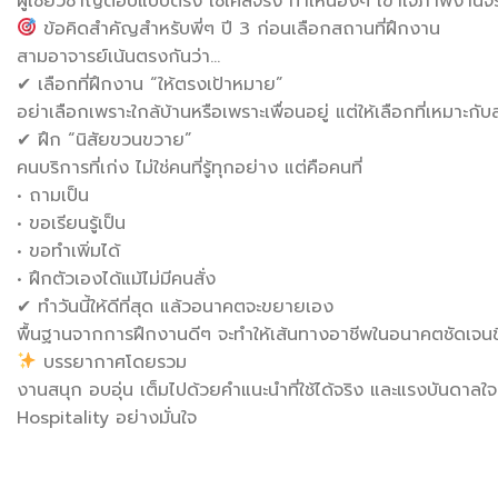
ผู้เชี่ยวชาญตอบแบบตรง ใช้เคสจริง ทำให้น้องๆ เข้าใจภาพงานจร
ข้อคิดสำคัญสำหรับพี่ๆ ปี 3 ก่อนเลือกสถานที่ฝึกงาน
สามอาจารย์เน้นตรงกันว่า…
✔ เลือกที่ฝึกงาน “ให้ตรงเป้าหมาย”
อย่าเลือกเพราะใกล้บ้านหรือเพราะเพื่อนอยู่ แต่ให้เลือกที่เหมาะ
✔ ฝึก “นิสัยขวนขวาย”
คนบริการที่เก่ง ไม่ใช่คนที่รู้ทุกอย่าง แต่คือคนที่
• ถามเป็น
• ขอเรียนรู้เป็น
• ขอทำเพิ่มได้
• ฝึกตัวเองได้แม้ไม่มีคนสั่ง
✔ ทำวันนี้ให้ดีที่สุด แล้วอนาคตจะขยายเอง
พื้นฐานจากการฝึกงานดีๆ จะทำให้เส้นทางอาชีพในอนาคตชัดเจนข
บรรยากาศโดยรวม
งานสนุก อบอุ่น เต็มไปด้วยคำแนะนำที่ใช้ได้จริง และแรงบันดาล
Hospitality อย่างมั่นใจ