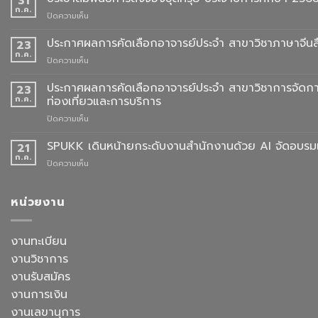
31
ก.ค.
บน
ปิดความเห็น
ประชาสัมพันธ์
การ
ประกาศผลการคัดเลือกอาจารย์ประจำ สาขาวิชาภาษาจีนสื
23
สั่ง
ก.ค.
บน
ปิดความเห็น
จอง
ประกาศ
ชุด
ผล
ประกาศผลการคัดเลือกอาจารย์ประจำ สาขาวิชาการจัดกา
23
ครุย
การ
ก.ค.
ท่องเที่ยวและการบริการ
ประจำ
คัด
ปี
บน
ปิดความเห็น
เลือก
การ
ประกาศ
อาจารย์
ศึกษา
ผล
SPUKK เดินหน้ายกระดับงานสำนักงานด้วย AI จัดอบรมเ
ประจำ
21
2568
การ
สาขา
ก.ค.
บน
ปิดความเห็น
คัด
วิชา
SPUKK
เลือก
ภาษา
เดิน
อาจารย์
จีน
หน้า
หน่วยงาน
ประจำ
สื่อสาร
ยก
สาขา
ธุรกิจ
ระดับ
วิชาการ
สังกัด
งาน
งานทะเบียน
จัดการ
คณะ
สำนักงาน
ธุรกิจ
ศิลป
งานวิชาการ
ด้วย
โรงแรม
ศาสตร
AI
งานรับสมัคร
และ
จัด
การ
งานการเงิน
อบรม
ออกแบบ
เชิง
งานเลขานุการ
ประสบการณ์