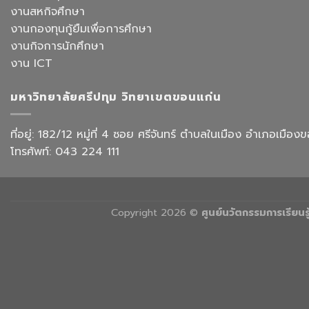
ปฏิบัติ
ท่อง
งานสหกิจศึกษา
การ
เที่ยว
“Transforming
งานกองทุนกู้ยืมเพื่อการศึกษา
สังกัด
Office
วิทยาลัย
งานกิจการนักศึกษา
Work
การ
with
งาน ICT
บิน
AI”
การ
ท่อง
มหาวิทยาลัยศรีปทุม วิทยาเขตขอนแก่น
เที่ยว
และ
การ
ที่อยู่: 182/12 หมู่ที่ 4 ซอย ศรีจันทร์ ตำบลในเมือง อำเภอเม
บริการ
โทรศัพท์: 043 224 111
Copyright 2026 ©
ศูนย์นวัตกรรมการเรียน