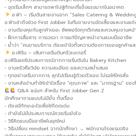
• จุดเริ่มเล็กๆ สามารถพาไปสู่ทักษะที่แข็งแรงมากในอนาคต
อ.ฟ่า – เริ่มต้นสายงานจาก “Sales Catering & Weddin
อ.ฟ่าเล่าถึงช่วง First Jobber ในทีมขายงานจัดเลี้ยงและงานแต
• งานต้องคุยกับลูกค้าเยอะ ซัพพอร์ตทุกดีเทลและควบคุมงานหน้
• ฝึกการสื่อสาร การเจรจา การแก้ปัญหาหน้างานแบบมืออาชีพ
• ย้ำว่า “คนขายบริการ ต้องเข้าใจทั้งความต้องการของลูกค้า
อ.เฟิร์น – เส้นทางเริ่มต้นครัวเบเกอรี่
อ.เฟิร์นแชร์ประสบการณ์จากการเริ่มต้นใน Bakery Kitchen
• งานครัวคือวินัย ความละเอียด และความสม่ำเสมอ
• ทุกอย่างเริ่มจากการ ลุกไปเรียนรู้ด้วยตัวเอง ไม่รอให้ใครสั่ง
• งานหลังบ้านทำให้เข้าใจเรื่อง “คุณภาพ” และ “มาตรฐาน” ข
Q&A แน่นๆ สำหรับ First Jobber Gen Z
นักศึกษาถามแบบไม่มียั้ง ทั้งเรื่อง
• ต้องมีทักษะอะไรเพื่อให้โดดเด่น
• ถ้ายังไม่มีประสบการณ์ควรเริ่มยังไง
• วิธีคิดแบบมืออาชีพในยุคใหม่
• วิธีเปลี่ยน mindset จากนักศึกษา → พนักงานโรงแรมจริง