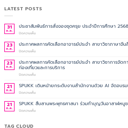
LATEST POSTS
ประชาสัมพันธ์การสั่งจองชุดครุย ประจำปีการศึกษา 256
31
ก.ค.
บน
ปิดความเห็น
ประชาสัมพันธ์
การ
ประกาศผลการคัดเลือกอาจารย์ประจำ สาขาวิชาภาษาจีนสื
23
สั่ง
ก.ค.
บน
ปิดความเห็น
จอง
ประกาศ
ชุด
ผล
ประกาศผลการคัดเลือกอาจารย์ประจำ สาขาวิชาการจัดกา
23
ครุย
การ
ก.ค.
ท่องเที่ยวและการบริการ
ประจำ
คัด
ปี
บน
ปิดความเห็น
เลือก
การ
ประกาศ
อาจารย์
ศึกษา
ผล
SPUKK เดินหน้ายกระดับงานสำนักงานด้วย AI จัดอบรมเ
ประจำ
21
2568
การ
สาขา
ก.ค.
บน
ปิดความเห็น
คัด
วิชา
SPUKK
เลือก
ภาษา
เดิน
SPUKK สืบสานพระพุทธศาสนา ร่วมทำบุญวันอาสาฬหบูชา เ
21
อาจารย์
จีน
หน้า
ก.ค.
ประจำ
สื่อสาร
บน
ปิดความเห็น
ยก
สาขา
ธุรกิจ
SPUKK
ระดับ
วิชาการ
สังกัด
สืบสาน
งาน
จัดการ
คณะ
พระพุทธ
TAG CLOUD
สำนักงาน
ธุรกิจ