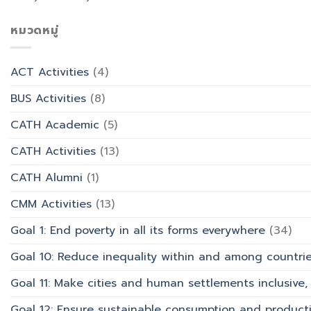
วัน
อบรม
ออกแบบ
อาสาฬหบูชา
เชิง
ประสบการณ์
เข้า
หมวดหมู่
ปฏิบัติ
ท่อง
พรรษา
การ
เที่ยว
และ
“Transforming
สังกัด
รำลึก
Office
วิทยาลัย
ACT Activities
(4)
ผู้
Work
การ
ก่อ
with
บิน
BUS Activities
(8)
ตั้ง
AI”
การ
มหาวิทยาลัย
ท่อง
CATH Academic
(5)
เที่ยว
และ
CATH Activities
(13)
การ
บริการ
CATH Alumni
(1)
CMM Activities
(13)
Goal 1: End poverty in all its forms everywhere
(34)
Goal 10: Reduce inequality within and among countri
Goal 11: Make cities and human settlements inclusive, 
Goal 12: Ensure sustainable consumption and product