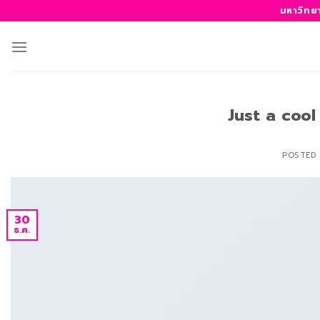
ข้าม
มหาวิทย
ไป
ยัง
เนื้อหา
Just a cool
POSTED
30
ธ.ค.