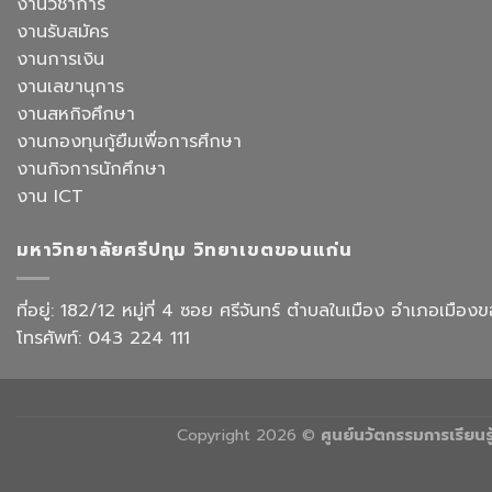
งานวิชาการ
ด้วย
โรงแรม
ศาสตร
AI
งานรับสมัคร
และ
จัด
การ
งานการเงิน
อบรม
ออกแบบ
เชิง
งานเลขานุการ
ประสบการณ์
ปฏิบัติ
ท่อง
งานสหกิจศึกษา
การ
เที่ยว
“Transforming
งานกองทุนกู้ยืมเพื่อการศึกษา
สังกัด
Office
วิทยาลัย
งานกิจการนักศึกษา
Work
การ
with
งาน ICT
บิน
AI”
การ
ท่อง
มหาวิทยาลัยศรีปทุม วิทยาเขตขอนแก่น
เที่ยว
และ
การ
ที่อยู่: 182/12 หมู่ที่ 4 ซอย ศรีจันทร์ ตำบลในเมือง อำเภอเม
บริการ
โทรศัพท์: 043 224 111
Copyright 2026 ©
ศูนย์นวัตกรรมการเรียน