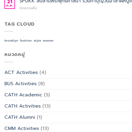
SPUKK สืบสานพระพุทธศาสนา ร่วมทำบุญวันอาสาฬหบูชา เ
21
อาจารย์
จีน
หน้า
ก.ค.
ประจำ
สื่อสาร
บน
ปิดความเห็น
ยก
สาขา
ธุรกิจ
SPUKK
ระดับ
วิชาการ
สังกัด
สืบสาน
งาน
จัดการ
คณะ
พระพุทธ
TAG CLOUD
สำนักงาน
ธุรกิจ
ศิลป
ศาสนา
ด้วย
โรงแรม
ศาสตร
ร่วม
AI
และ
ทำบุญ
จัด
brooklyn
fashion
style
women
การ
วัน
อบรม
ออกแบบ
อาสาฬหบูชา
เชิง
ประสบการณ์
เข้า
หมวดหมู่
ปฏิบัติ
ท่อง
พรรษา
การ
เที่ยว
และ
“Transforming
สังกัด
รำลึก
Office
วิทยาลัย
ACT Activities
(4)
ผู้
Work
การ
ก่อ
with
บิน
BUS Activities
(8)
ตั้ง
AI”
การ
มหาวิทยาลัย
ท่อง
CATH Academic
(5)
เที่ยว
และ
CATH Activities
(13)
การ
บริการ
CATH Alumni
(1)
CMM Activities
(13)