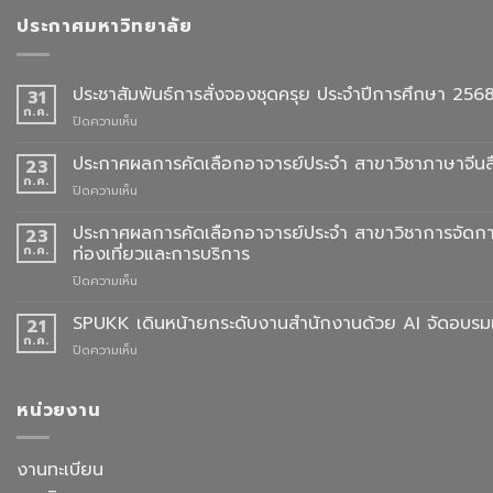
ประกาศมหาวิทยาลัย
ประชาสัมพันธ์การสั่งจองชุดครุย ประจำปีการศึกษา 256
31
ก.ค.
บน
ปิดความเห็น
ประชาสัมพันธ์
การ
ประกาศผลการคัดเลือกอาจารย์ประจำ สาขาวิชาภาษาจีนสื
23
สั่ง
ก.ค.
บน
ปิดความเห็น
จอง
ประกาศ
ชุด
ผล
ประกาศผลการคัดเลือกอาจารย์ประจำ สาขาวิชาการจัดกา
23
ครุย
การ
ก.ค.
ท่องเที่ยวและการบริการ
ประจำ
คัด
ปี
บน
ปิดความเห็น
เลือก
การ
ประกาศ
อาจารย์
ศึกษา
ผล
SPUKK เดินหน้ายกระดับงานสำนักงานด้วย AI จัดอบรมเ
ประจำ
21
2568
การ
สาขา
ก.ค.
บน
ปิดความเห็น
คัด
วิชา
SPUKK
เลือก
ภาษา
เดิน
อาจารย์
จีน
หน้า
หน่วยงาน
ประจำ
สื่อสาร
ยก
สาขา
ธุรกิจ
ระดับ
วิชาการ
สังกัด
งาน
งานทะเบียน
จัดการ
คณะ
สำนักงาน
ธุรกิจ
ศิลป