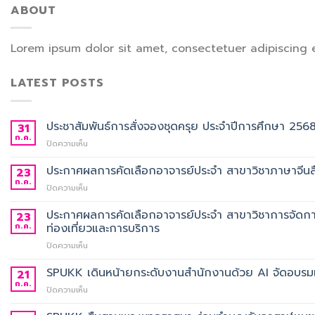
ABOUT
Lorem ipsum dolor sit amet, consectetuer adipiscing 
LATEST POSTS
ประชาสัมพันธ์การสั่งจองชุดครุย ประจำปีการศึกษา 256
31
ก.ค.
บน
ปิดความเห็น
ประชาสัมพันธ์
การ
ประกาศผลการคัดเลือกอาจารย์ประจำ สาขาวิชาภาษาจีนสื
23
สั่ง
ก.ค.
บน
ปิดความเห็น
จอง
ประกาศ
ชุด
ผล
ประกาศผลการคัดเลือกอาจารย์ประจำ สาขาวิชาการจัดกา
23
ครุย
การ
ก.ค.
ท่องเที่ยวและการบริการ
ประจำ
คัด
ปี
บน
ปิดความเห็น
เลือก
การ
ประกาศ
อาจารย์
ศึกษา
ผล
SPUKK เดินหน้ายกระดับงานสำนักงานด้วย AI จัดอบรมเ
ประจำ
21
2568
การ
สาขา
ก.ค.
บน
ปิดความเห็น
คัด
วิชา
SPUKK
เลือก
ภาษา
เดิน