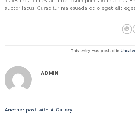
malesuada fames ac ante ipsum primis in faucibus. P
auctor lacus. Curabitur malesuada odio eget elit egest
This entry was posted in
Uncate
ADMIN
Another post with A Gallery